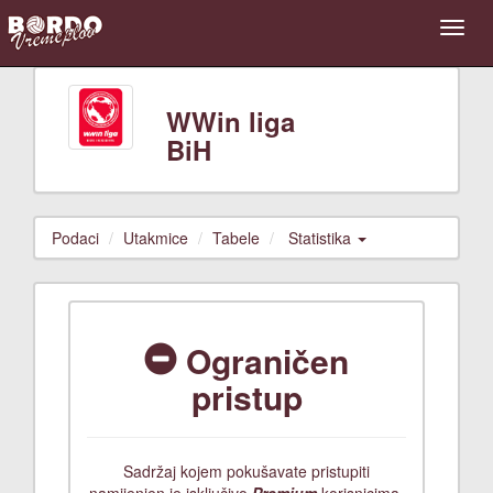
WWin liga
BiH
Podaci
Utakmice
Tabele
Statistika
Ograničen
pristup
Sadržaj kojem pokušavate pristupiti