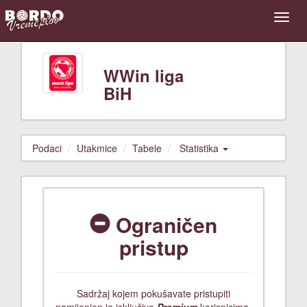
WWin liga
BiH
Podaci
Utakmice
Tabele
Statistika
Ograničen
pristup
Sadržaj kojem pokušavate pristupiti