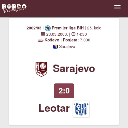
2002/03
|
Premijer liga BiH
| 25. kolo
23.03.2003.
|
14:30
Koševo
|
Posjeta:
7.000
Sarajevo
Sarajevo
2:0
Leotar