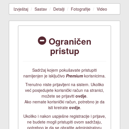
Izvještaj
Sastav
Detalji
Fotografije
Video
Ograničen
pristup
Sadržaj kojem pokušavate pristupiti
namijenjen je isključivo
Premium
korisnicima.
Trenutno niste prijavljeni na sistem. Ukoliko
već posjedujete korisnički račun na stranici,
možete se prijaviti
ovdje
.
Ako nemate korisnički račun, potrebno je da
isti kreirate
ovdje
.
Ukoliko i nakon uspješne registracije i prijave,
ne budete mogli pristupiti ovom sadržaju,
potrebno je da se obratite administratoru