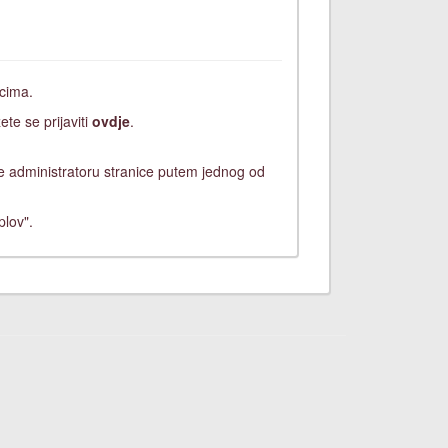
icima.
ete se prijaviti
ovdje
.
ite administratoru stranice putem jednog od
plov".