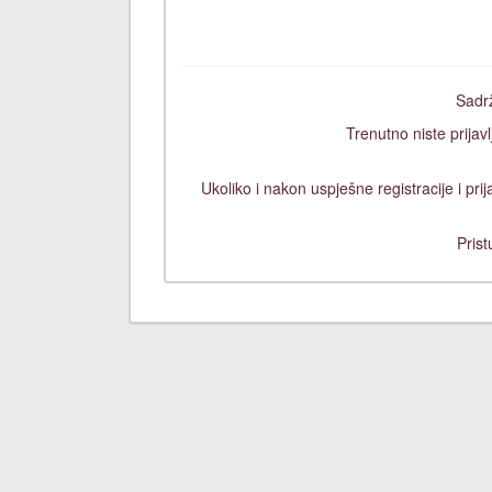
Sadrž
Trenutno niste prijavl
Ukoliko i nakon uspješne registracije i pr
Prist