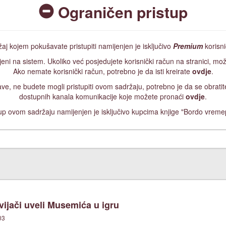
Ograničen pristup
aj kojem pokušavate pristupiti namijenjen je isključivo
Premium
korisn
jeni na sistem. Ukoliko već posjedujete korisnički račun na stranici, mož
Ako nemate korisnički račun, potrebno je da isti kreirate
ovdje
.
ijave, ne budete mogli pristupiti ovom sadržaju, potrebno je da se obrat
dostupnih kanala komunikacije koje možete pronaći
ovdje
.
up ovom sadržaju namijenjen je isključivo kupcima knjige "Bordo vreme
ijači uveli Musemića u igru
03