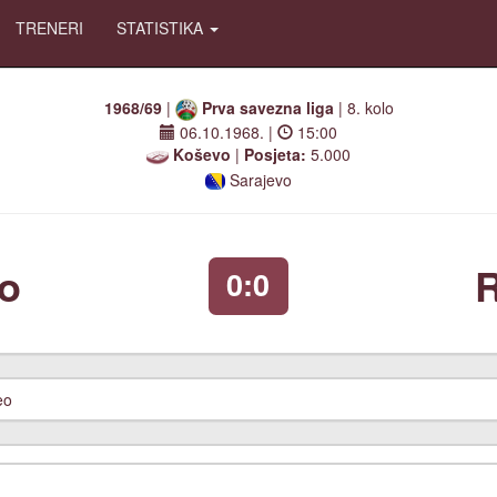
TRENERI
STATISTIKA
1968/69
|
Prva savezna liga
| 8. kolo
06.10.1968.
|
15:00
Koševo
|
Posjeta:
5.000
Sarajevo
R
o
0:0
eo