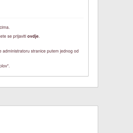
icima.
ete se prijaviti
ovdje
.
ite administratoru stranice putem jednog od
plov".