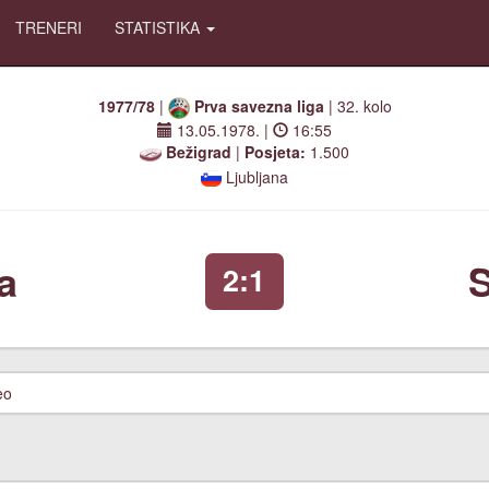
TRENERI
STATISTIKA
1977/78
|
Prva savezna liga
| 32. kolo
13.05.1978.
|
16:55
Bežigrad
|
Posjeta:
1.500
Ljubljana
a
S
2:1
eo