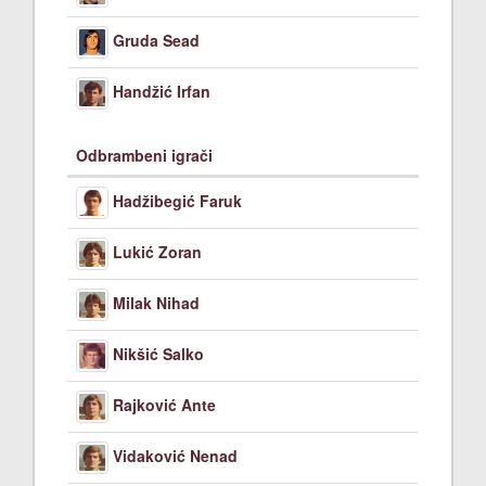
Gruda Sead
Handžić Irfan
Odbrambeni igrači
Hadžibegić Faruk
Lukić Zoran
Milak Nihad
Nikšić Salko
Rajković Ante
Vidaković Nenad