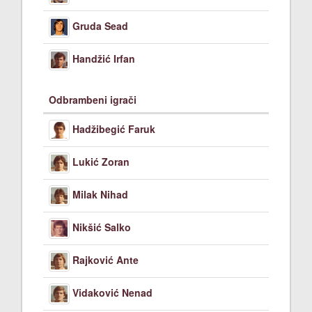
Gruda Sead
Handžić Irfan
Odbrambeni igrači
Hadžibegić Faruk
Lukić Zoran
Milak Nihad
Nikšić Salko
Rajković Ante
Vidaković Nenad