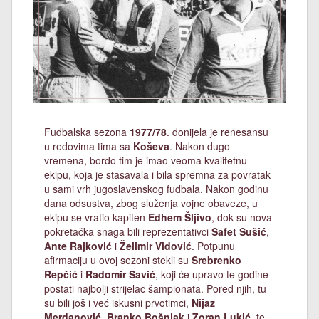
Fudbalska sezona
1977/78
. donijela je renesansu
u redovima tima sa
Koševa
. Nakon dugo
vremena, bordo tim je imao veoma kvalitetnu
ekipu, koja je stasavala i bila spremna za povratak
u sami vrh jugoslavenskog fudbala. Nakon godinu
dana odsustva, zbog služenja vojne obaveze, u
ekipu se vratio kapiten
Edhem Šljivo
, dok su nova
pokretačka snaga bili reprezentativci
Safet Sušić
,
Ante Rajković
i
Želimir Vidović
. Potpunu
afirmaciju u ovoj sezoni stekli su
Srebrenko
Repčić
i
Radomir Savić
, koji će upravo te godine
postati najbolji strijelac šampionata. Pored njih, tu
su bili još i već iskusni prvotimci,
Nijaz
Merdanović
,
Branko Bošnjak
i
Zoran Lukić
, te