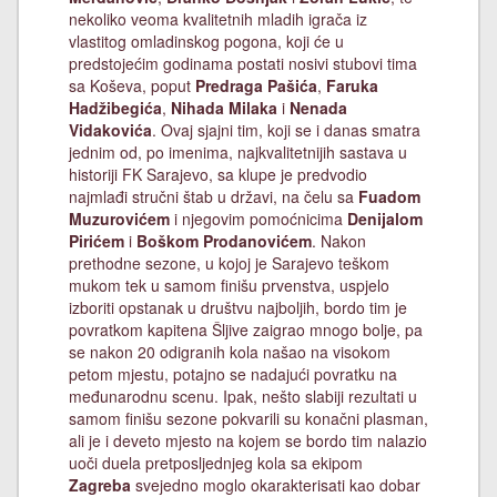
nekoliko veoma kvalitetnih mladih igrača iz
vlastitog omladinskog pogona, koji će u
predstojećim godinama postati nosivi stubovi tima
sa Koševa, poput
Predraga Pašića
,
Faruka
Hadžibegića
,
Nihada Milaka
i
Nenada
Vidakovića
. Ovaj sjajni tim, koji se i danas smatra
jednim od, po imenima, najkvalitetnijih sastava u
historiji FK Sarajevo, sa klupe je predvodio
najmlađi stručni štab u državi, na čelu sa
Fuadom
Muzurovićem
i njegovim pomoćnicima
Denijalom
Pirićem
i
Boškom Prodanovićem
. Nakon
prethodne sezone, u kojoj je Sarajevo teškom
mukom tek u samom finišu prvenstva, uspjelo
izboriti opstanak u društvu najboljih, bordo tim je
povratkom kapitena Šljive zaigrao mnogo bolje, pa
se nakon 20 odigranih kola našao na visokom
petom mjestu, potajno se nadajući povratku na
međunarodnu scenu. Ipak, nešto slabiji rezultati u
samom finišu sezone pokvarili su konačni plasman,
ali je i deveto mjesto na kojem se bordo tim nalazio
uoči duela pretposljednjeg kola sa ekipom
Zagreba
svejedno moglo okarakterisati kao dobar