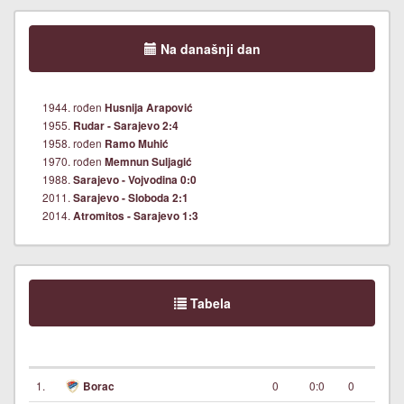
Na današnji dan
1944. rođen
Husnija Arapović
1955.
Rudar - Sarajevo 2:4
1958. rođen
Ramo Muhić
1970. rođen
Memnun Suljagić
1988.
Sarajevo - Vojvodina 0:0
2011.
Sarajevo - Sloboda 2:1
2014.
Atromitos - Sarajevo 1:3
Tabela
1.
0
0:0
0
Borac