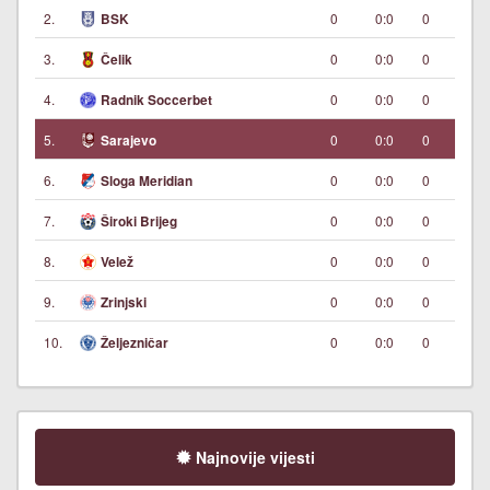
2.
0
0:0
0
BSK
3.
0
0:0
0
Čelik
4.
0
0:0
0
Radnik Soccerbet
5.
0
0:0
0
Sarajevo
6.
0
0:0
0
Sloga Meridian
7.
0
0:0
0
Široki Brijeg
8.
0
0:0
0
Velež
9.
0
0:0
0
Zrinjski
10.
0
0:0
0
Željezničar
Najnovije vijesti