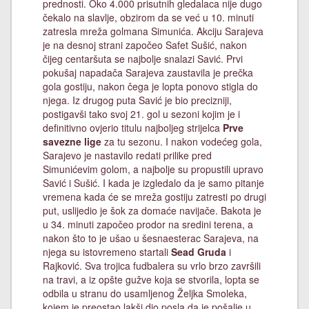
prednosti. Oko 4.000 prisutnih gledalaca nije dugo
čekalo na slavlje, obzirom da se već u 10. minuti
zatresla mreža golmana Simunića. Akciju Sarajeva
je na desnoj strani započeo Safet Sušić, nakon
čijeg centaršuta se najbolje snalazi Savić. Prvi
pokušaj napadača Sarajeva zaustavila je prečka
gola gostiju, nakon čega je lopta ponovo stigla do
njega. Iz drugog puta Savić je bio precizniji,
postigavši tako svoj 21. gol u sezoni kojim je i
definitivno ovjerio titulu najboljeg strijelca
Prve
savezne lige
za tu sezonu. I nakon vodećeg gola,
Sarajevo je nastavilo redati prilike pred
Simunićevim golom, a najbolje su propustili upravo
Savić i Sušić. I kada je izgledalo da je samo pitanje
vremena kada će se mreža gostiju zatresti po drugi
put, uslijedio je šok za domaće navijače. Bakota je
u 34. minuti započeo prodor na sredini terena, a
nakon što to je ušao u šesnaesterac Sarajeva, na
njega su istovremeno startali
Sead Gruda
i
Rajković. Sva trojica fudbalera su vrlo brzo završili
na travi, a iz opšte gužve koja se stvorila, lopta se
odbila u stranu do usamljenog Željka Smoleka,
kojem je preostao lakši dio posla da je pošalje u