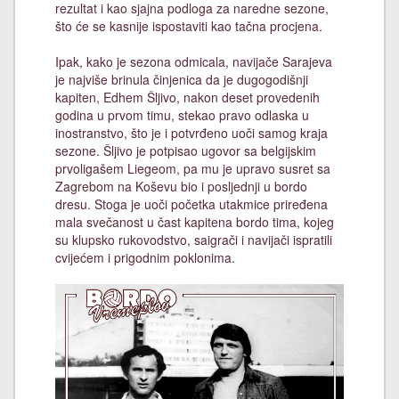
rezultat i kao sjajna podloga za naredne sezone,
što će se kasnije ispostaviti kao tačna procjena.
Ipak, kako je sezona odmicala, navijače Sarajeva
je najviše brinula činjenica da je dugogodišnji
kapiten, Edhem Šljivo, nakon deset provedenih
godina u prvom timu, stekao pravo odlaska u
inostranstvo, što je i potvrđeno uoči samog kraja
sezone. Šljivo je potpisao ugovor sa belgijskim
prvoligašem Liegeom, pa mu je upravo susret sa
Zagrebom na Koševu bio i posljednji u bordo
dresu. Stoga je uoči početka utakmice priređena
mala svečanost u čast kapitena bordo tima, kojeg
su klupsko rukovodstvo, saigrači i navijači ispratili
cvijećem i prigodnim poklonima.