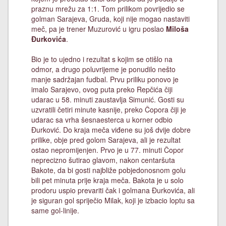
praznu mrežu za 1:1. Tom prilikom povrijedio se
golman Sarajeva, Gruda, koji nije mogao nastaviti
meč, pa je trener Muzurović u igru poslao
Miloša
Đurkovića
.
Bio je to ujedno i rezultat s kojim se otišlo na
odmor, a drugo poluvrijeme je ponudilo nešto
manje sadržajan fudbal. Prvu priliku ponovo je
imalo Sarajevo, ovog puta preko Repčića čiji
udarac u 58. minuti zaustavlja Simunić. Gosti su
uzvratili četiri minute kasnije, preko Čopora čiji je
udarac sa vrha šesnaesterca u korner odbio
Đurković. Do kraja meča viđene su još dvije dobre
prilike, obje pred golom Sarajeva, ali je rezultat
ostao nepromijenjen. Prvo je u 77. minuti Čopor
neprecizno šutirao glavom, nakon centaršuta
Bakote, da bi gosti najbliže pobjedonosnom golu
bili pet minuta prije kraja meča. Bakota je u solo
prodoru uspio prevariti čak i golmana Đurkovića, ali
je siguran gol spriječio Milak, koji je izbacio loptu sa
same gol-linije.