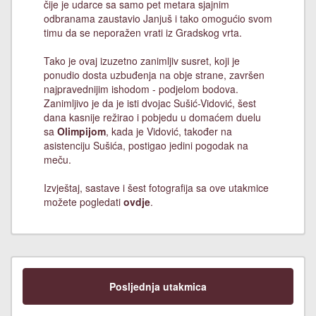
čije je udarce sa samo pet metara sjajnim
odbranama zaustavio Janjuš i tako omogućio svom
timu da se neporažen vrati iz Gradskog vrta.
Tako je ovaj izuzetno zanimljiv susret, koji je
ponudio dosta uzbuđenja na obje strane, završen
najpravednijim ishodom - podjelom bodova.
Zanimljivo je da je isti dvojac Sušić-Vidović, šest
dana kasnije režirao i pobjedu u domaćem duelu
sa
Olimpijom
, kada je Vidović, također na
asistenciju Sušića, postigao jedini pogodak na
meču.
Izvještaj, sastave i šest fotografija sa ove utakmice
možete pogledati
ovdje
.
Posljednja utakmica