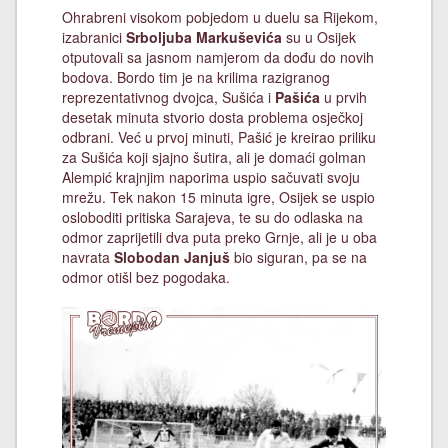
Ohrabreni visokom pobjedom u duelu sa Rijekom,
izabranici
Srboljuba Markuševića
su u Osijek
otputovali sa jasnom namjerom da dođu do novih
bodova. Bordo tim je na krilima razigranog
reprezentativnog dvojca, Sušića i
Pašića
u prvih
desetak minuta stvorio dosta problema osječkoj
odbrani. Već u prvoj minuti, Pašić je kreirao priliku
za Sušića koji sjajno šutira, ali je domaći golman
Alempić krajnjim naporima uspio sačuvati svoju
mrežu. Tek nakon 15 minuta igre, Osijek se uspio
osloboditi pritiska Sarajeva, te su do odlaska na
odmor zaprijetili dva puta preko Grnje, ali je u oba
navrata
Slobodan Janjuš
bio siguran, pa se na
odmor otišl bez pogodaka.