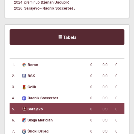
2024. preminuo
Dženan Uščuplić
2026.
Sarajevo - Radnik Soccerbet :
Tabela
1.
0
0:0
0
Borac
2.
0
0:0
0
BSK
3.
0
0:0
0
Čelik
4.
0
0:0
0
Radnik Soccerbet
5.
0
0:0
0
Sarajevo
6.
0
0:0
0
Sloga Meridian
7.
0
0:0
0
Široki Brijeg