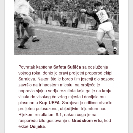
Povratak kapitena
Safeta Sušića
sa odsluženja
vojnog roka, donio je pravi proljetni preporod ekipi
Sarajeva. Nakon što je bordo tim jesenji dio sezone
završio na trinaestom mjestu, na proljeće je
napravio sjajnu seriju rezultata koja ga je na kraju
vinula do visokog četvrtog mjesta i donijela mu
plasman u
Kup UEFA
. Sarajevo je odlično otvorilo
proljetnu polusezonu, ubjedljivim trijumfom nad
Rijekom rezultatom 6:1, nakon čega je na
rasporedu bilo gostovanje u
Gradskom vrtu
, kod
ekipe
Osijeka
.