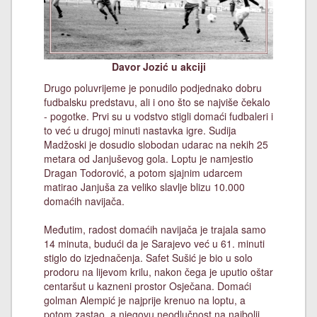
Davor Jozić u akciji
Drugo poluvrijeme je ponudilo podjednako dobru
fudbalsku predstavu, ali i ono što se najviše čekalo
- pogotke. Prvi su u vodstvo stigli domaći fudbaleri i
to već u drugoj minuti nastavka igre. Sudija
Madžoski je dosudio slobodan udarac na nekih 25
metara od Janjuševog gola. Loptu je namjestio
Dragan Todorović, a potom sjajnim udarcem
matirao Janjuša za veliko slavlje blizu 10.000
domaćih navijača.
Međutim, radost domaćih navijača je trajala samo
14 minuta, budući da je Sarajevo već u 61. minuti
stiglo do izjednačenja. Safet Sušić je bio u solo
prodoru na lijevom krilu, nakon čega je uputio oštar
centaršut u kazneni prostor Osječana. Domaći
golman Alempić je najprije krenuo na loptu, a
potom zastao, a njegovu neodlučnost na najbolji