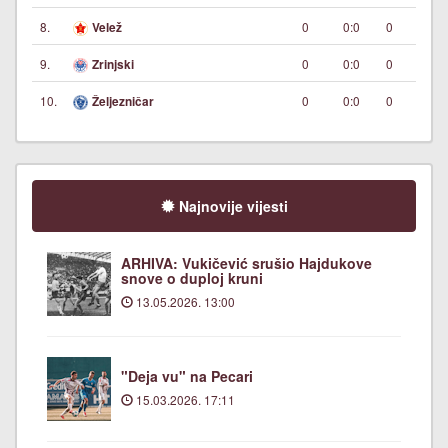
8.
0
0:0
0
Velež
9.
0
0:0
0
Zrinjski
10.
0
0:0
0
Željezničar
Najnovije vijesti
ARHIVA: Vukičević srušio Hajdukove
snove o duploj kruni
13.05.2026. 13:00
"Deja vu" na Pecari
15.03.2026. 17:11