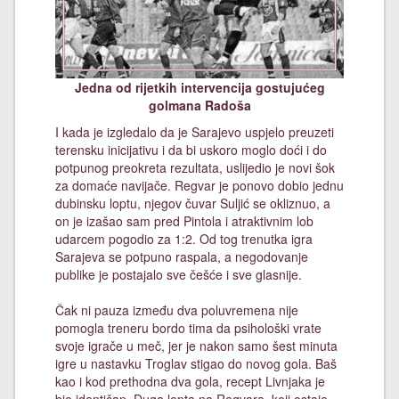
Jedna od rijetkih intervencija gostujućeg
golmana Radoša
I kada je izgledalo da je Sarajevo uspjelo preuzeti
terensku inicijativu i da bi uskoro moglo doći i do
potpunog preokreta rezultata, uslijedio je novi šok
za domaće navijače. Regvar je ponovo dobio jednu
dubinsku loptu, njegov čuvar Suljić se okliznuo, a
on je izašao sam pred Pintola i atraktivnim lob
udarcem pogodio za 1:2. Od tog trenutka igra
Sarajeva se potpuno raspala, a negodovanje
publike je postajalo sve češće i sve glasnije.
Čak ni pauza između dva poluvremena nije
pomogla treneru bordo tima da psihološki vrate
svoje igrače u meč, jer je nakon samo šest minuta
igre u nastavku Troglav stigao do novog gola. Baš
kao i kod prethodna dva gola, recept Livnjaka je