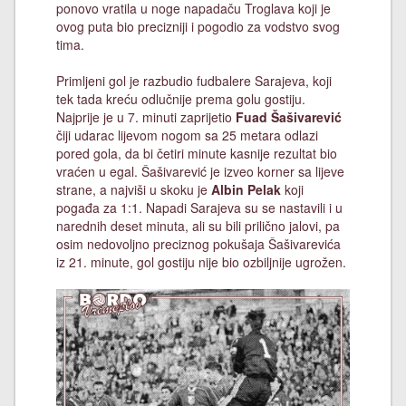
ponovo vratila u noge napadaču Troglava koji je
ovog puta bio precizniji i pogodio za vodstvo svog
tima.
Primljeni gol je razbudio fudbalere Sarajeva, koji
tek tada kreću odlučnije prema golu gostiju.
Najprije je u 7. minuti zaprijetio
Fuad Šašivarević
čiji udarac lijevom nogom sa 25 metara odlazi
pored gola, da bi četiri minute kasnije rezultat bio
vraćen u egal. Šašivarević je izveo korner sa lijeve
strane, a najviši u skoku je
Albin Pelak
koji
pogađa za 1:1. Napadi Sarajeva su se nastavili i u
narednih deset minuta, ali su bili prilično jalovi, pa
osim nedovoljno preciznog pokušaja Šašivarevića
iz 21. minute, gol gostiju nije bio ozbiljnije ugrožen.