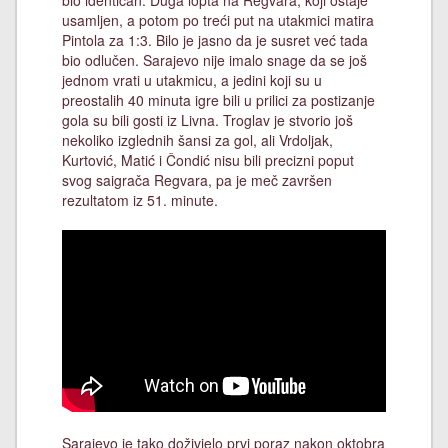
bio identičan. Duga lopta na Regvara, koji ostaje
usamljen, a potom po treći put na utakmici matira
Pintola za 1:3. Bilo je jasno da je susret već tada
bio odlučen. Sarajevo nije imalo snage da se još
jednom vrati u utakmicu, a jedini koji su u
preostalih 40 minuta igre bili u prilici za postizanje
gola su bili gosti iz Livna. Troglav je stvorio još
nekoliko izglednih šansi za gol, ali Vrdoljak,
Kurtović, Matić i Čondić nisu bili precizni poput
svog saigrača Regvara, pa je meč završen
rezultatom iz 51. minute.
Sarajevo je tako doživjelo prvi poraz nakon oktobra