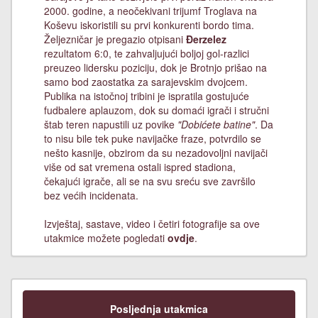
2000. godine, a neočekivani trijumf Troglava na
Koševu iskoristili su prvi konkurenti bordo tima.
Željezničar je pregazio otpisani
Đerzelez
rezultatom 6:0, te zahvaljujući boljoj gol-razlici
preuzeo lidersku poziciju, dok je Brotnjo prišao na
samo bod zaostatka za sarajevskim dvojcem.
Publika na istočnoj tribini je ispratila gostujuće
fudbalere aplauzom, dok su domaći igrači i stručni
štab teren napustili uz povike
"Dobićete batine"
. Da
to nisu bile tek puke navijačke fraze, potvrdilo se
nešto kasnije, obzirom da su nezadovoljni navijači
više od sat vremena ostali ispred stadiona,
čekajući igrače, ali se na svu sreću sve završilo
bez većih incidenata.
Izvještaj, sastave, video i četiri fotografije sa ove
utakmice možete pogledati
ovdje
.
Posljednja utakmica