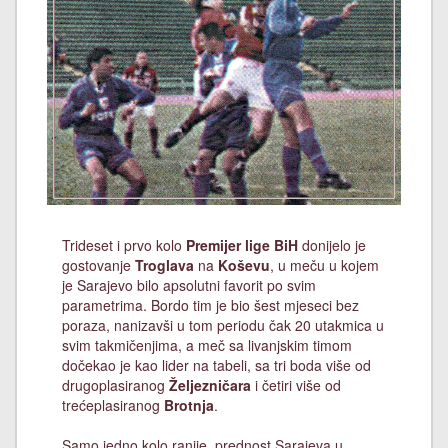
Trideset i prvo kolo
Premijer lige BiH
donijelo je
gostovanje
Troglava
na
Koševu
, u meču u kojem
je Sarajevo bilo apsolutni favorit po svim
parametrima. Bordo tim je bio šest mjeseci bez
poraza, nanizavši u tom periodu čak 20 utakmica u
svim takmičenjima, a meč sa livanjskim timom
dočekao je kao lider na tabeli, sa tri boda više od
drugoplasiranog
Željezničara
i četiri više od
trećeplasiranog
Brotnja
.
Samo jedno kolo ranije, prednost Sarajeva u