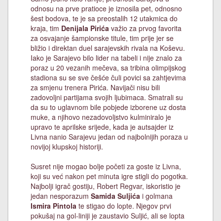
odnosu na prve pratioce je iznosila pet, odnosno
šest bodova, te je sa preostalih 12 utakmica do
kraja, tim
Denijala Pirića
važio za prvog favorita
za osvajanje šampionske titule, tim prije jer se
bližio i direktan duel sarajevskih rivala na Koševu.
Iako je Sarajevo bilo lider na tabeli i nije znalo za
poraz u 20 vezanih mečeva, sa tribina olimpijskog
stadiona su se sve češće čuli povici sa zahtjevima
za smjenu trenera Pirića. Navijači nisu bili
zadovoljni partijama svojih ljubimaca. Smatrali su
da su to uglavnom bile pobjede izborene uz dosta
muke, a njihovo nezadovoljstvo kulminiralo je
upravo te aprilske srijede, kada je autsajder iz
Livna nanio Sarajevu jedan od najbolnijih poraza u
novijoj klupskoj historiji.
Susret nije mogao bolje početi za goste iz Livna,
koji su već nakon pet minuta igre stigli do pogotka.
Najbolji igrač gostiju, Robert Regvar, iskoristio je
jedan nesporazum
Samida Suljića
i golmana
Ismira Pintola
te stigao do lopte. Njegov prvi
pokušaj na gol-liniji je zaustavio Suljić, ali se lopta