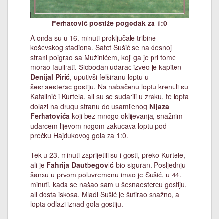
Ferhatović postiže pogodak za 1:0
A onda su u 16. minuti proključale tribine
koševskog stadiona. Safet Sušić se na desnoj
strani poigrao sa Mužinićem, koji ga je pri tome
morao faulirati. Slobodan udarac izveo je kapiten
Denijal Pirić
, uputivši felširanu loptu u
šesnaesterac gostiju. Na nabačenu loptu krenuli su
Katalinić i Kurtela, ali su se sudarili u zraku, te lopta
dolazi na drugu stranu do usamljenog
Nijaza
Ferhatovića
koji bez mnogo oklijevanja, snažnim
udarcem lijevom nogom zakucava loptu pod
prečku Hajdukovog gola za 1:0.
Tek u 23. minuti zaprijetili su i gosti, preko Kurtele,
ali je
Fahrija Dautbegović
bio siguran. Posljednju
šansu u prvom poluvremenu imao je Sušić, u 44.
minuti, kada se našao sam u šesnaestercu gostiju,
ali dosta iskosa. Mladi Sušić je šutirao snažno, a
lopta odlazi iznad gola gostiju.