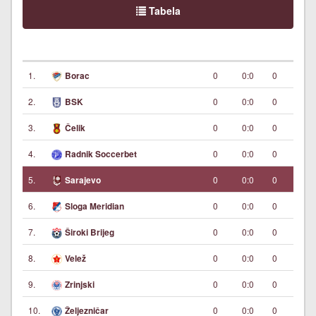
Tabela
1.
0
0:0
0
Borac
2.
0
0:0
0
BSK
3.
0
0:0
0
Čelik
4.
0
0:0
0
Radnik Soccerbet
5.
0
0:0
0
Sarajevo
6.
0
0:0
0
Sloga Meridian
7.
0
0:0
0
Široki Brijeg
8.
0
0:0
0
Velež
9.
0
0:0
0
Zrinjski
10.
0
0:0
0
Željezničar