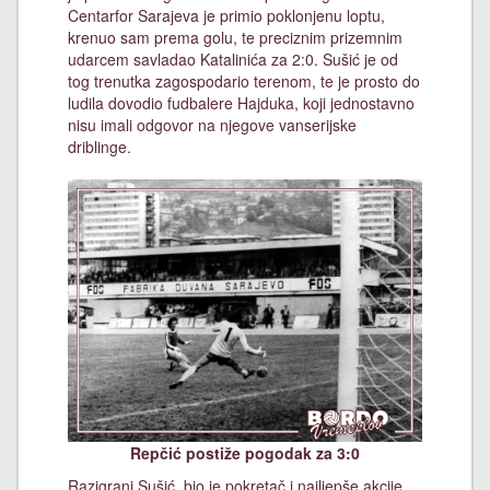
Centarfor Sarajeva je primio poklonjenu loptu,
krenuo sam prema golu, te preciznim prizemnim
udarcem savladao Katalinića za 2:0. Sušić je od
tog trenutka zagospodario terenom, te je prosto do
ludila dovodio fudbalere Hajduka, koji jednostavno
nisu imali odgovor na njegove vanserijske
driblinge.
Repčić postiže pogodak za 3:0
Razigrani Sušić, bio je pokretač i najljepše akcije