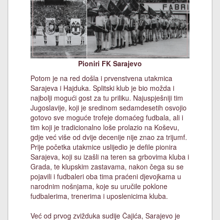
Pioniri FK Sarajevo
Potom je na red došla i prvenstvena utakmica
Sarajeva i Hajduka. Splitski klub je bio možda i
najbolji mogući gost za tu priliku. Najuspješniji tim
Jugoslavije, koji je sredinom sedamdesetih osvojio
gotovo sve moguće trofeje domaćeg fudbala, ali i
tim koji je tradicionalno loše prolazio na Koševu,
gdje već više od dvije decenije nije znao za trijumf.
Prije početka utakmice uslijedio je defile pionira
Sarajeva, koji su izašli na teren sa grbovima kluba i
Grada, te klupskim zastavama, nakon čega su se
pojavili i fudbaleri oba tima praćeni djevojkama u
narodnim nošnjama, koje su uručile poklone
fudbalerima, trenerima i uposlenicima kluba.
Već od prvog zvižduka sudije Čajića, Sarajevo je