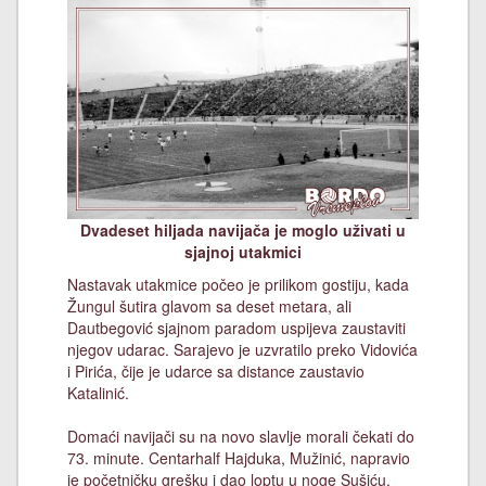
Dvadeset hiljada navijača je moglo uživati u
sjajnoj utakmici
Nastavak utakmice počeo je prilikom gostiju, kada
Žungul šutira glavom sa deset metara, ali
Dautbegović sjajnom paradom uspijeva zaustaviti
njegov udarac. Sarajevo je uzvratilo preko Vidovića
i Pirića, čije je udarce sa distance zaustavio
Katalinić.
Domaći navijači su na novo slavlje morali čekati do
73. minute. Centarhalf Hajduka, Mužinić, napravio
je početničku grešku i dao loptu u noge Sušiću.