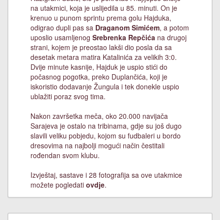
na utakmici, koja je uslijedila u 85. minuti. On je
krenuo u punom sprintu prema golu Hajduka,
odigrao dupli pas sa
Draganom Simićem
, a potom
uposlio usamljenog
Srebrenka Repčića
na drugoj
strani, kojem je preostao lakši dio posla da sa
desetak metara matira Katalinića za velikih 3:0.
Dvije minute kasnije, Hajduk je uspio stići do
počasnog pogotka, preko Duplančića, koji je
iskoristio dodavanje Žungula i tek donekle uspio
ublažiti poraz svog tima.
Nakon završetka meča, oko 20.000 navijača
Sarajeva je ostalo na tribinama, gdje su još dugo
slavili veliku pobjedu, kojom su fudbaleri u bordo
dresovima na najbolji mogući način čestitali
rođendan svom klubu.
Izvještaj, sastave i 28 fotografija sa ove utakmice
možete pogledati
ovdje
.