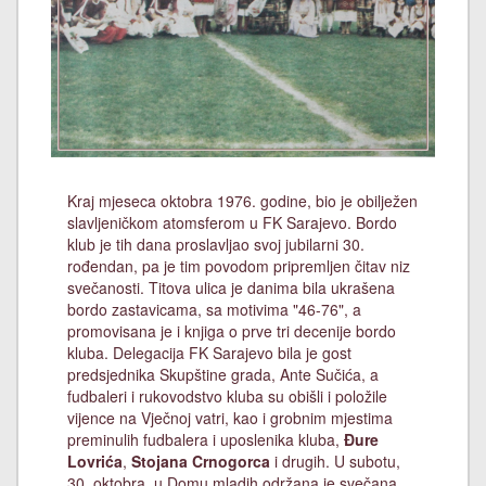
Kraj mjeseca oktobra 1976. godine, bio je obilježen
slavljeničkom atomsferom u FK Sarajevo. Bordo
klub je tih dana proslavljao svoj jubilarni 30.
rođendan, pa je tim povodom pripremljen čitav niz
svečanosti. Titova ulica je danima bila ukrašena
bordo zastavicama, sa motivima "46-76", a
promovisana je i knjiga o prve tri decenije bordo
kluba. Delegacija FK Sarajevo bila je gost
predsjednika Skupštine grada, Ante Sučića, a
fudbaleri i rukovodstvo kluba su obišli i položile
vijence na Vječnoj vatri, kao i grobnim mjestima
preminulih fudbalera i uposlenika kluba,
Đure
Lovrića
,
Stojana Crnogorca
i drugih. U subotu,
30. oktobra, u Domu mladih održana je svečana