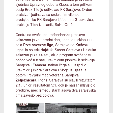
sjednica Upravnog odbora Kluba, a tom prilikom
Josip Broz Tito je odlikovao FK Sarajevo. Orden
bratstva i jedinstva sa srebrenim vijencem,
predsjedniku FK Sarajevo Ljubomiru Grupkoviću,
uručio je Titov izaslanik, Salko Oruč.
Centralna svečanost rođendanske proslave
zakazana je za naredni dan, kada je u sklopu 11.
kola
Prve savezne lige
, Sarajevo na
Koševu
ugostilo splitski
Hajduk
. Susret Sarajeva i Hajduka
zakazan je za 14 sati, ali je program svečanosti
počeo već u 8 sati, utakmicom pionirskih selekcija
Sarajeva i
Famosa
, nakon čega su uslijedile
utakmice juniora Sarajeva i Sloge iz Ilijaša, a
potom i revijalni meč veterana Sarajeva i
Željezničara
. Pioniri Sarajeva su slavili rezultatom
2:1, juniori rezultatom 5:1, dok je najzanimljiviji dio
predigre, meč između starih asova dva sarajevska
tima završio bez golova.