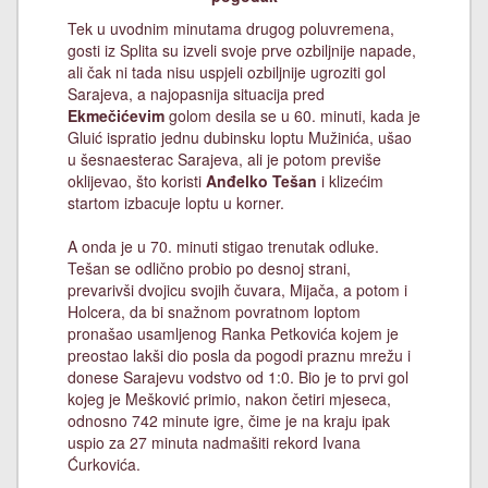
Tek u uvodnim minutama drugog poluvremena,
gosti iz Splita su izveli svoje prve ozbiljnije napade,
ali čak ni tada nisu uspjeli ozbiljnije ugroziti gol
Sarajeva, a najopasnija situacija pred
Ekmečićevim
golom desila se u 60. minuti, kada je
Gluić ispratio jednu dubinsku loptu Mužinića, ušao
u šesnaesterac Sarajeva, ali je potom previše
oklijevao, što koristi
Anđelko Tešan
i klizećim
startom izbacuje loptu u korner.
A onda je u 70. minuti stigao trenutak odluke.
Tešan se odlično probio po desnoj strani,
prevarivši dvojicu svojih čuvara, Mijača, a potom i
Holcera, da bi snažnom povratnom loptom
pronašao usamljenog Ranka Petkovića kojem je
preostao lakši dio posla da pogodi praznu mrežu i
donese Sarajevu vodstvo od 1:0. Bio je to prvi gol
kojeg je Mešković primio, nakon četiri mjeseca,
odnosno 742 minute igre, čime je na kraju ipak
uspio za 27 minuta nadmašiti rekord Ivana
Ćurkovića.