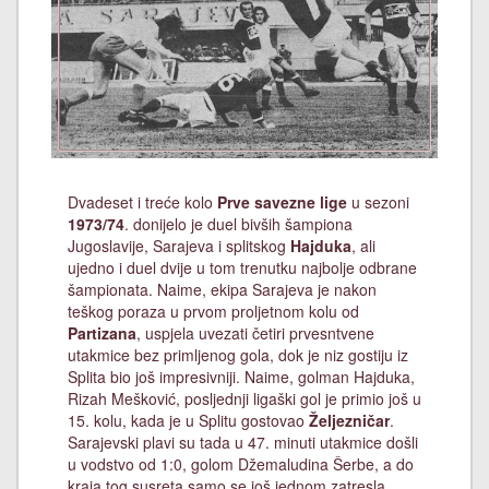
Dvadeset i treće kolo
Prve savezne lige
u sezoni
1973/74
. donijelo je duel bivših šampiona
Jugoslavije, Sarajeva i splitskog
Hajduka
, ali
ujedno i duel dvije u tom trenutku najbolje odbrane
šampionata. Naime, ekipa Sarajeva je nakon
teškog poraza u prvom proljetnom kolu od
Partizana
, uspjela uvezati četiri prvesntvene
utakmice bez primljenog gola, dok je niz gostiju iz
Splita bio još impresivniji. Naime, golman Hajduka,
Rizah Mešković, posljednji ligaški gol je primio još u
15. kolu, kada je u Splitu gostovao
Željezničar
.
Sarajevski plavi su tada u 47. minuti utakmice došli
u vodstvo od 1:0, golom Džemaludina Šerbe, a do
kraja tog susreta samo se još jednom zatresla