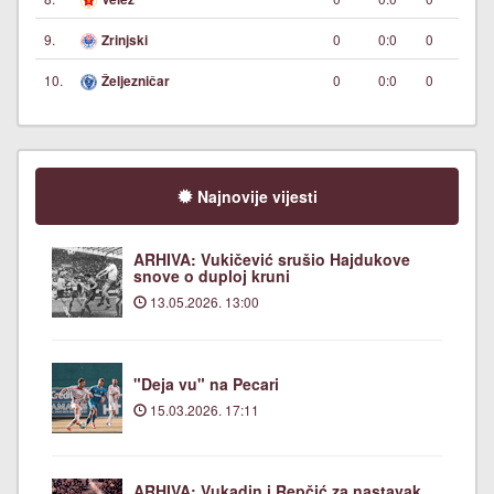
9.
0
0:0
0
Zrinjski
10.
0
0:0
0
Željezničar
Najnovije vijesti
ARHIVA: Vukičević srušio Hajdukove
snove o duploj kruni
13.05.2026. 13:00
"Deja vu" na Pecari
15.03.2026. 17:11
ARHIVA: Vukadin i Repčić za nastavak