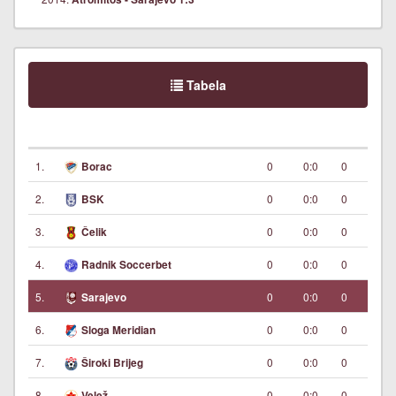
Tabela
1.
0
0:0
0
Borac
2.
0
0:0
0
BSK
3.
0
0:0
0
Čelik
4.
0
0:0
0
Radnik Soccerbet
5.
0
0:0
0
Sarajevo
6.
0
0:0
0
Sloga Meridian
7.
0
0:0
0
Široki Brijeg
8.
0
0:0
0
Velež