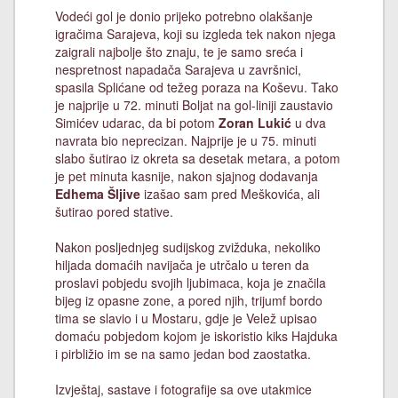
Vodeći gol je donio prijeko potrebno olakšanje
igračima Sarajeva, koji su izgleda tek nakon njega
zaigrali najbolje što znaju, te je samo sreća i
nespretnost napadača Sarajeva u završnici,
spasila Splićane od težeg poraza na Koševu. Tako
je najprije u 72. minuti Boljat na gol-liniji zaustavio
Simićev udarac, da bi potom
Zoran Lukić
u dva
navrata bio neprecizan. Najprije je u 75. minuti
slabo šutirao iz okreta sa desetak metara, a potom
je pet minuta kasnije, nakon sjajnog dodavanja
Edhema Šljive
izašao sam pred Meškovića, ali
šutirao pored stative.
Nakon posljednjeg sudijskog zvižduka, nekoliko
hiljada domaćih navijača je utrčalo u teren da
proslavi pobjedu svojih ljubimaca, koja je značila
bijeg iz opasne zone, a pored njih, trijumf bordo
tima se slavio i u Mostaru, gdje je Velež upisao
domaću pobjedom kojom je iskoristio kiks Hajduka
i pirbližio im se na samo jedan bod zaostatka.
Izvještaj, sastave i fotografije sa ove utakmice