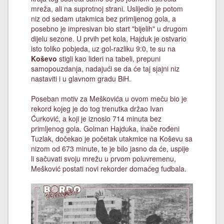
mreža, ali na suprotnoj strani. Uslijedio je potom
niz od sedam utakmica bez primljenog gola, a
posebno je impresivan bio start "bijelih" u drugom
dijelu sezone. U prvih pet kola, Hajduk je ostvario
isto toliko pobjeda, uz gol-razliku 9:0, te su na
Koševo
stigli kao lideri na tabeli, prepuni
samopouzdanja, nadajući se da će taj sjajni niz
nastaviti i u glavnom gradu BiH.
Poseban motiv za Meškovića u ovom meču bio je
rekord kojeg je do tog trenutka držao Ivan
Ćurković, a koji je iznosio 714 minuta bez
primljenog gola. Golman Hajduka, inače rođeni
Tuzlak, dočekao je početak utakmice na Koševu sa
nizom od 673 minute, te je bilo jasno da će, uspije
li sačuvati svoju mrežu u prvom poluvremenu,
Mešković postati novi rekorder domaćeg fudbala.