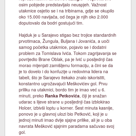
osim pobjede predstavljalo neuspjeh. Važnost
utakmice osjetio se i na tribinama, gdje se okupilo
oko 15.000 navijača, od čega je njih oko 2.000
doputovalo da bodri gostujući tim.
Hajduk je u Sarajevo stigao bez trojice standardnih
prvotimaca, Žungula, Buljana i Jovanića, a uoči
samog početka utakmice, pojavio se i dodatni
problem za Tomislava Ivića. Tokom zagrijavanja se
povrijedio Brane Oblak, pa je Ivić u posljednji čas
morao mijenjati zamišljenu formaciju, a čini se da
je to dovelo i do konfuzije u redovima lidera na
tabeli, što je Sarajevo itekako znalo iskoristiti,
konstantno ugrožavajući Meškovićev gol. Prvu
priliku na utakmici, bordo tim je imao već u 6.
minuti, preko
Ranka Petkovića
, čiji je snažan
udarac s lijeve strane u posljednji čas izblokirao
Holcer, izbivši loptu u korner. Šest minuta kasnije,
ponovo je u glavnoj ulozi bio Petković, koji je u
jednoj minuti imao dvije sjajne prilike, ali je u oba
navrata Mešković sjajnim paradama sačuvao svoj
gol.