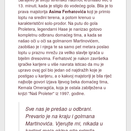
13. minuti, kada je stiglo do vodećeg gola. Bila je to
prava majstorija
Asima Ferhatovića
koji je primio
loptu na sredini terena, a potom krenuo u
karakteristični solo-prodor. Na putu do gola
Proletera, legendarni Hase je nanizao gotovo
kompletnu odbranu domaćeg tima, a kada se
našao oči u oči sa golmanom Martinovićem,
zaobišao je i njega te sa samo pet metara poslao
loptu u praznu mrežu za veliko slavlje igrača u
bijelim dresovima. Ferhatović je nakon završetka
igračke karijere u više navrata isticao da mu je
upravo ovaj gol bio jedan od najdražih koje je
postigao u karijeru, a o kakvoj majstoriji je bila riječ
najbolje govori izjava lijevog beka domaćeg tima,
Kemala Omeragića, koja je ostala zabilježena u
knjizi "Naš Proleter" iz 1997. godine.
Sve nas je prešao u odbrani.
Prevario je na kraju i golmana
Martinovića. Vjerujte mi, nikada u
karijeri moja ekipa nije primila