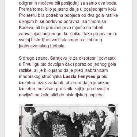
odigranih mečeva bili posljednji sa samo dva boda.
Prema tome, bilo je jasno da je u posljednjem kolu
Proleteru bila potrebna pobjeda od dva gola-razlike
s kojom bi se bodovno poravnali sa timom sa
Koševa, ali bi preuzeli prvo mjesto na tabeli
zahvaljujući boljem gol-količniku i tako po prvi put u
svojoj historiji ostvarili plasman u elitni rang
jugoslavenskog fudbala.
S druge strane, Sarajevu je za ekspresni povratak
u Prvu ligu bio dovoljan čak i poraz od jednog gola
razlike, ali je bilo jasno da je pred izabranicam
mađarskog stručnjaka
Laszla Fenyvesija
bio
izuzetno težak zadatak, obzirom da ih je čekao
izuzetno motivisan protivnik, koji je pred svojim
navijačima želio stići do historijskog uspjeha.