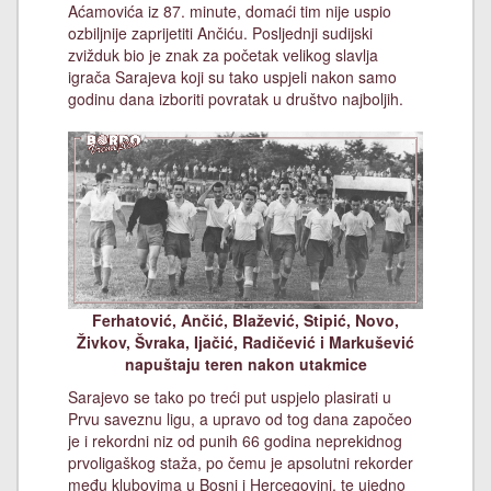
Aćamovića iz 87. minute, domaći tim nije uspio
ozbiljnije zaprijetiti Ančiću. Posljednji sudijski
zvižduk bio je znak za početak velikog slavlja
igrača Sarajeva koji su tako uspjeli nakon samo
godinu dana izboriti povratak u društvo najboljih.
Ferhatović, Ančić, Blažević, Stipić, Novo,
Živkov, Švraka, Ijačić, Radičević i Markušević
napuštaju teren nakon utakmice
Sarajevo se tako po treći put uspjelo plasirati u
Prvu saveznu ligu, a upravo od tog dana započeo
je i rekordni niz od punih 66 godina neprekidnog
prvoligaškog staža, po čemu je apsolutni rekorder
među klubovima u Bosni i Hercegovini, te ujedno