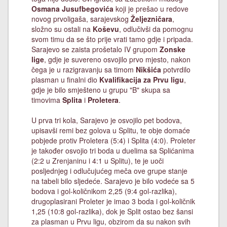
Osmana Jusufbegovića
koji je prešao u redove
novog prvoligaša, sarajevskog
Željezničara
,
složno su ostali na
Koševu
, odlučivši da pomognu
svom timu da se što prije vrati tamo gdje i pripada.
Sarajevo se zaista prošetalo IV grupom
Zonske
lige
, gdje je suvereno osvojilo prvo mjesto, nakon
čega je u razigravanju sa timom
Nikšića
potvrdilo
plasman u finalni dio
Kvalifikacija za Prvu ligu
,
gdje je bilo smješteno u grupu "B" skupa sa
timovima
Splita
i
Proletera
.
U prva tri kola, Sarajevo je osvojilo pet bodova,
upisavši remi bez golova u Splitu, te obje domaće
pobjede protiv Proletera (5:4) i Splita (4:0). Proleter
je također osvojio tri boda u duelima sa Splićanima
(2:2 u Zrenjaninu i 4:1 u Splitu), te je uoči
posljednjeg i odlučujućeg meča ove grupe stanje
na tabeli bilo sljedeće. Sarajevo je bilo vodeće sa 5
bodova i gol-količnikom 2,25 (9:4 gol-razlika),
drugoplasirani Proleter je imao 3 boda i gol-količnik
1,25 (10:8 gol-razlika), dok je Split ostao bez šansi
za plasman u Prvu ligu, obzirom da su nakon svih