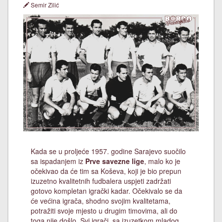
Semir Zilić
Kada se u proljeće 1957. godine Sarajevo suočilo
sa ispadanjem iz
Prve savezne lige
, malo ko je
očekivao da će tim sa Koševa, koji je bio prepun
izuzetno kvalitetnih fudbalera uspjeti zadržati
gotovo kompletan igrački kadar. Očekivalo se da
će većina igrača, shodno svojim kvalitetama,
potražiti svoje mjesto u drugim timovima, ali do
toga nije došlo. Svi igrači, sa izuzetkom mladog