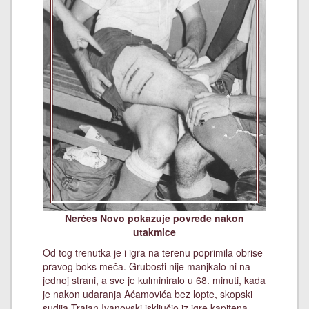
Nerćes Novo pokazuje povrede nakon
utakmice
Od tog trenutka je i igra na terenu poprimila obrise
pravog boks meča. Grubosti nije manjkalo ni na
jednoj strani, a sve je kulminiralo u 68. minuti, kada
je nakon udaranja Aćamovića bez lopte, skopski
sudija Trajan Ivanovski isključio iz igre kapitena