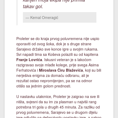
takav gol.
Kemal Omeragić
Proleter se do kraja prvog poluvremena nije uspio
oporaviti od ovog šoka, dok je s druge strane
Sarajevo držako sve konce igre u svojim rukama.
Svi napadi tima sa Koševa polazili su od kapitena
Franje Lovrića
. Iskusni veteran je s lakoćom
razigravao svoje mlađe kolege, prije svega Asima
Ferhatovića i
Miroslava Ćiru Blaževića
, koji su bili
nerješiva enigma za domaću odbranu, ali je
rezultat ostao nepromijenjen, pa se na odmor
otišlo sa jednim golom prednosti.
U nastavku utakmice, Proleter je zaigrao na sve ili
ništa, svjesni da su im za plasman u najviši rang
potrebna tri gola u drugih 45 minuta. Za razliku od
prvog poluvremena, Sarajevo se u drugom dijelu
igre odlučilo na defanzivniju postavku igre, a nakon