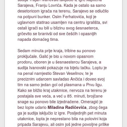
Sarajeva, Franju Lovrića. Kada je ostalo sa samo
desetoricom igrača na terenu, Sarajevo se odlučilo
na potpuni bunker. Osim Ferhatovića, koji je
uglavnom statirao usamljen na centru igrališta, svi
ostali igrači su bili u blizinu svog šesnaeterca,
grčevito se branivši od sve češćih i opasnijih
napada domaćeg tima.
Sedam minuta prije kraja, tribine su ponovo
proključale. Galić je bio u novom opasnom
prodoru, oboren je u šesnaestercu Sarajeva, a
sudija Ivanovski pokazuje na bijelu tačku. Loptu je
na penal namjestio Stevan Veselinov, te je
preciznim udarcem savladao Ančića i doveo svoj
tim na samo jedan gol od plasmana u Prvu ligu.
Kako se bližio kraj utakmice, nervoza na terenu je
postajala sve veća, a već u 85. minuti, brojčane
snage su ponovo bile izjednačene. Omeragić je
bez lopte udario
Miladina Radičevića
, zbog čega
ga je sudija isključio iz igre. Posljednjih pet minuta
utakmice, lopta je neprestano bila na polovini koja
pripada Sarajevu, ali osim još jedne povoljne prilike