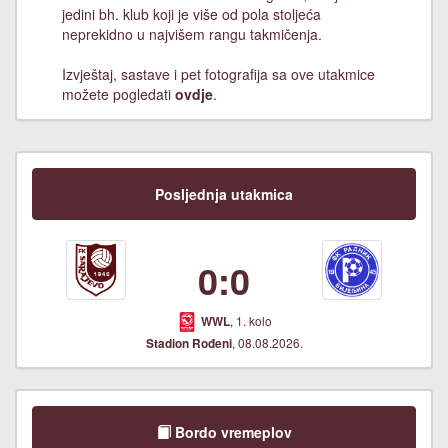
jedini bh. klub koji je više od pola stoljeća
neprekidno u najvišem rangu takmičenja.
Izvještaj, sastave i pet fotografija sa ove utakmice
možete pogledati
ovdje
.
Posljednja utakmica
0:0
, 1. kolo
WWL
, 08.08.2026.
Stadion Rođeni
Bordo vremeplov