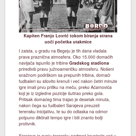
Kapiten Franjo Lovrić tokom biranja strana
uoči početka utakmice
I zaista, u gradu na Begeju je tih dana vladala
prava praznična atmosfera. Oko 15.000 domaćih
navijača ispunilo je tribine
Gradskog stadiona
priredivši pravu južnoameričku atmosferu. Nošeni
snažnom podrškom sa prepunih tribina, domaći
fudbaleri su silovito krenuli i već nakon četiri minute
igre imali prvu priliku na meču, preko Aćamovića
koji je iz izgledne pozicije šutirao preko gola.
Pritisak domaćeg tima trajao je desetak minuta,
nakon čega su fudbaleri Sarajeva preuzeli
terensku inicijativu, te su do odlaska na odmor
potpuno diktirali tempo igre i bili znanto bolji
protivnik.
Sarajevo je svoju terensku nadmoć krunisalo već u