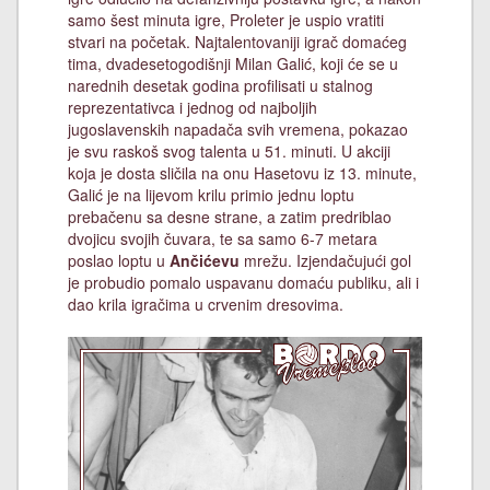
samo šest minuta igre, Proleter je uspio vratiti
stvari na početak. Najtalentovaniji igrač domaćeg
tima, dvadesetogodišnji Milan Galić, koji će se u
narednih desetak godina profilisati u stalnog
reprezentativca i jednog od najboljih
jugoslavenskih napadača svih vremena, pokazao
je svu raskoš svog talenta u 51. minuti. U akciji
koja je dosta sličila na onu Hasetovu iz 13. minute,
Galić je na lijevom krilu primio jednu loptu
prebačenu sa desne strane, a zatim predriblao
dvojicu svojih čuvara, te sa samo 6-7 metara
poslao loptu u
Ančićevu
mrežu. Izjendačujući gol
je probudio pomalo uspavanu domaću publiku, ali i
dao krila igračima u crvenim dresovima.