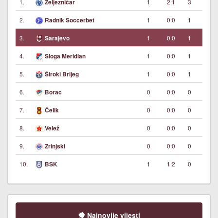
1.
1
2:1
3
Željezničar
2.
1
0:0
1
Radnik Soccerbet
3.
1
0:0
1
Sarajevo
4.
1
0:0
1
Sloga Meridian
5.
1
0:0
1
Široki Brijeg
6.
0
0:0
0
Borac
7.
0
0:0
0
Čelik
8.
0
0:0
0
Velež
9.
0
0:0
0
Zrinjski
10.
1
1:2
0
BSK
Najnovije vijesti