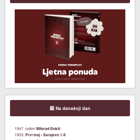
Na današnji dan
1947. rođen
Milorad Đokić
1953.
Prvi maj - Sarajevo 1:8