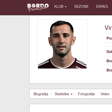
KLUB
SEZONE
IGRAČI
Vi
Poz
De
Bro
Bro
Biografija
Statistika
Fotografije
Video