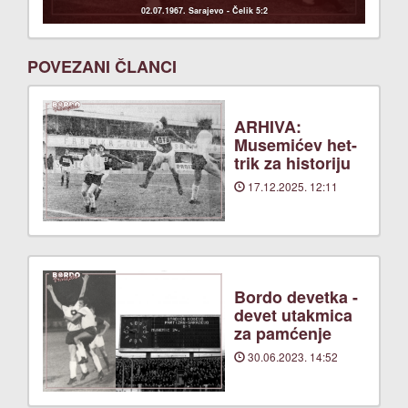
02.07.1967. Sarajevo - Čelik 5:2
POVEZANI ČLANCI
ARHIVA:
Musemićev het-
trik za historiju
17.12.2025. 12:11
Bordo devetka -
devet utakmica
za pamćenje
30.06.2023. 14:52