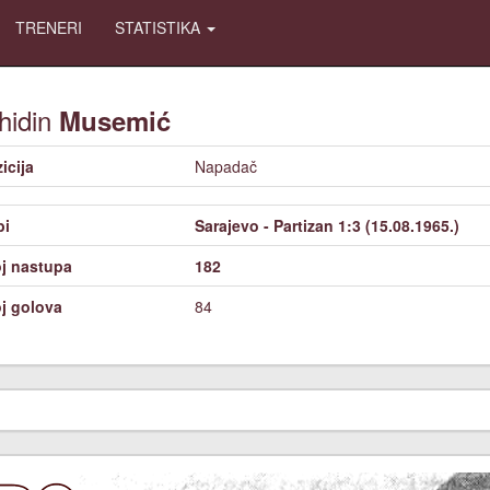
TRENERI
STATISTIKA
hidin
Musemić
icija
Napadač
bi
Sarajevo - Partizan 1:3 (15.08.1965.)
j nastupa
182
j golova
84