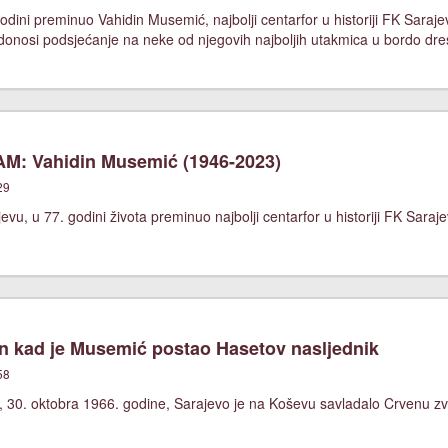
odini preminuo Vahidin Musemić, najbolji centarfor u historiji FK Saraj
onosi podsjećanje na neke od njegovih najboljih utakmica u bordo dre
M: Vahidin Musemić (1946-2023)
29
evu, u 77. godini života preminuo najbolji centarfor u historiji FK Sara
 kad je Musemić postao Hasetov nasljednik
58
, 30. oktobra 1966. godine, Sarajevo je na Koševu savladalo Crvenu zv