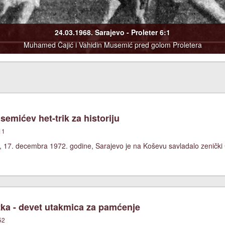
24.03.1968. Sarajevo - Proleter 6:1
Muhamed Čajić i Vahidin Musemić pred golom Proletera
emićev het-trik za historiju
11
 17. decembra 1972. godine, Sarajevo je na Koševu savladalo zenički Če
ka - devet utakmica za pamćenje
52