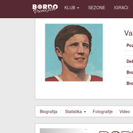
KLUB
SEZONE
IGRAČI
Va
Poz
De
Bro
Bro
Biografija
Statistika
Fotografije
Video
Previous