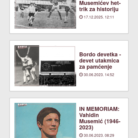
Musemićev het-
trik za historiju
17.12.2025. 12:11
Bordo devetka -
devet utakmica
za pamćenje
30.06.2023. 14:52
IN MEMORIAM:
Vahidin
Musemić (1946-
2023)
30.06.2023. 08:29