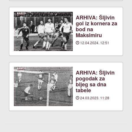
ARHIVA: Šljivin
gol iz kornera za
bod na
Maksimiru
12.04.2024. 12:51
ARHIVA: Šljivin
pogodak za
bijeg sa dna
tabele
24.03.2023. 11:28