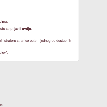
icima.
ete se prijaviti
ovdje
.
dministratoru stranice putem jednog od dostupnih
plov".
le