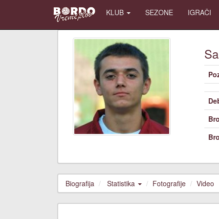
KLUB
SEZONE
IGRAČI
Sa
Poz
De
Bro
Bro
Biografija
Statistika
Fotografije
Video