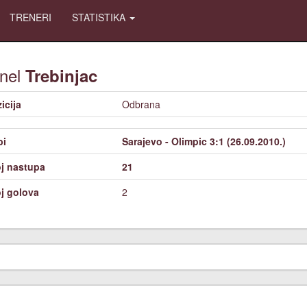
TRENERI
STATISTIKA
nel
Trebinjac
icija
Odbrana
bi
Sarajevo - Olimpic 3:1 (26.09.2010.)
j nastupa
21
j golova
2