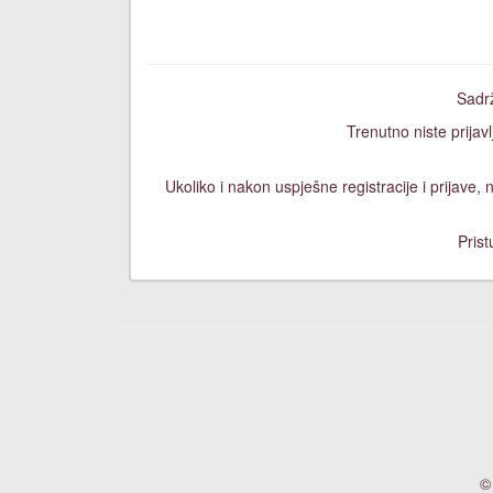
Sadrž
Trenutno niste prijavl
Ukoliko i nakon uspješne registracije i prijave
Prist
©