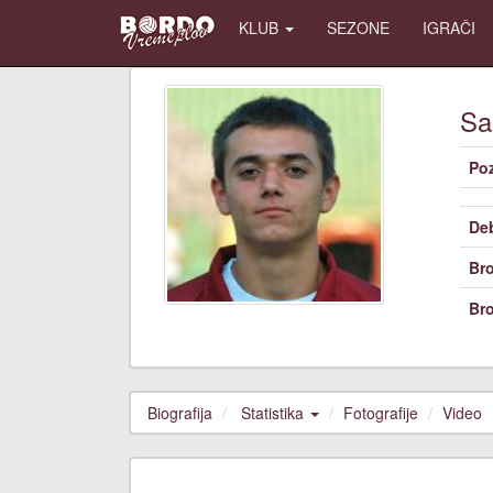
KLUB
SEZONE
IGRAČI
Sa
Poz
De
Bro
Bro
Biografija
Statistika
Fotografije
Video