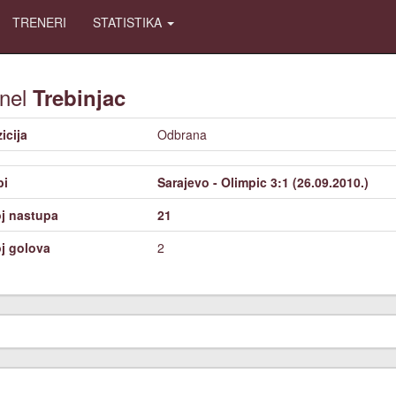
TRENERI
STATISTIKA
nel
Trebinjac
icija
Odbrana
bi
Sarajevo - Olimpic 3:1 (26.09.2010.)
j nastupa
21
j golova
2