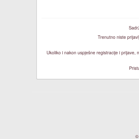
Sadrž
Trenutno niste prijavl
Ukoliko i nakon uspješne registracije i prijave
Prist
©