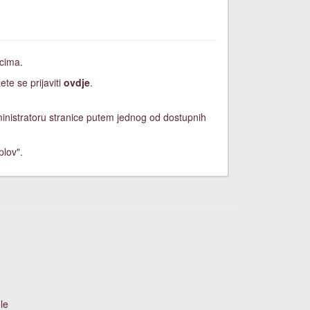
icima.
ete se prijaviti
ovdje
.
dministratoru stranice putem jednog od dostupnih
plov".
le