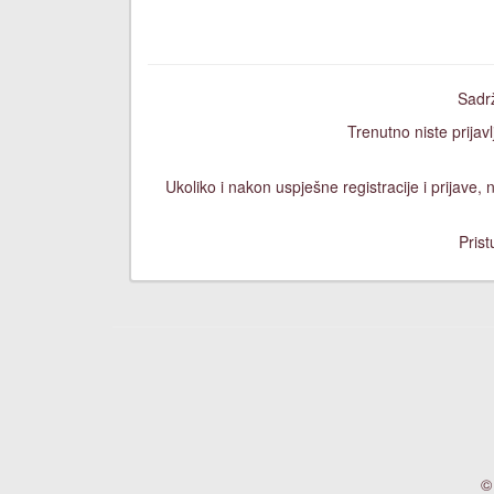
Sadrž
Trenutno niste prijavl
Ukoliko i nakon uspješne registracije i prijave
Prist
©