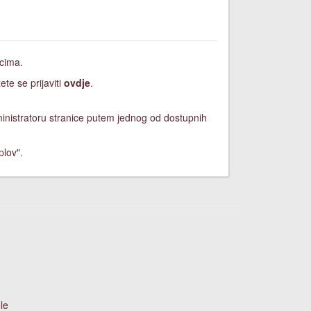
icima.
ete se prijaviti
ovdje
.
dministratoru stranice putem jednog od dostupnih
plov".
le