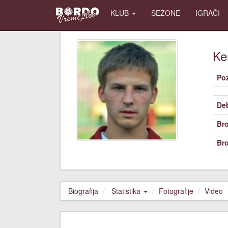
KLUB
SEZONE
IGRAČI
Ke
Poz
De
Bro
Bro
Biografija
Statistika
Fotografije
Video