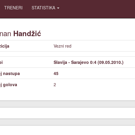
TRENERI
STATISTIKA
nan
Handžić
icija
Vezni red
bi
Slavija - Sarajevo 0:4 (09.05.2010.)
j nastupa
45
j golova
2