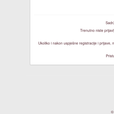
Sadrž
Trenutno niste prijavl
Ukoliko i nakon uspješne registracije i prijave
Prist
©