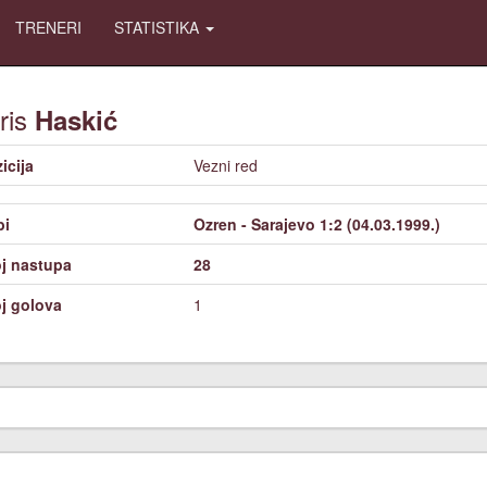
TRENERI
STATISTIKA
ris
Haskić
icija
Vezni red
bi
Ozren - Sarajevo 1:2 (04.03.1999.)
j nastupa
28
j golova
1