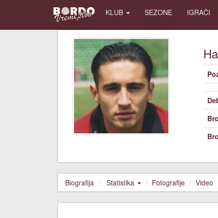
KLUB
SEZONE
IGRAČI
Ha
Poz
De
Bro
Bro
Biografija
Statistika
Fotografije
Video