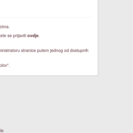
icima.
ete se prijaviti
ovdje
.
dministratoru stranice putem jednog od dostupnih
plov".
le