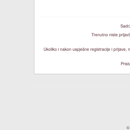
Sadrž
Trenutno niste prijavl
Ukoliko i nakon uspješne registracije i prijave
Prist
©