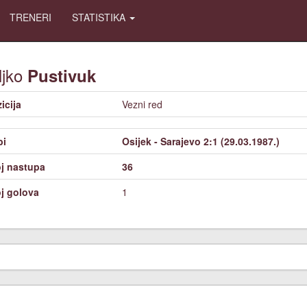
TRENERI
STATISTIKA
ljko
Pustivuk
icija
Vezni red
bi
Osijek - Sarajevo 2:1 (29.03.1987.)
j nastupa
36
j golova
1