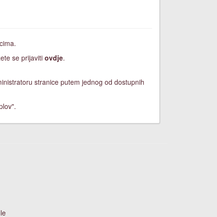
icima.
ete se prijaviti
ovdje
.
dministratoru stranice putem jednog od dostupnih
plov".
le