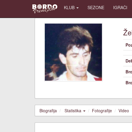
KLUB
SEZONE
IGRAČI
Že
Poz
De
Bro
Bro
Biografija
Statistika
Fotografije
Video