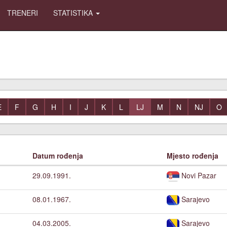
TRENERI
STATISTIKA
E
F
G
H
I
J
K
L
LJ
M
N
NJ
O
Datum rođenja
Mjesto rođenja
29.09.1991.
Novi Pazar
08.01.1967.
Sarajevo
04.03.2005.
Sarajevo