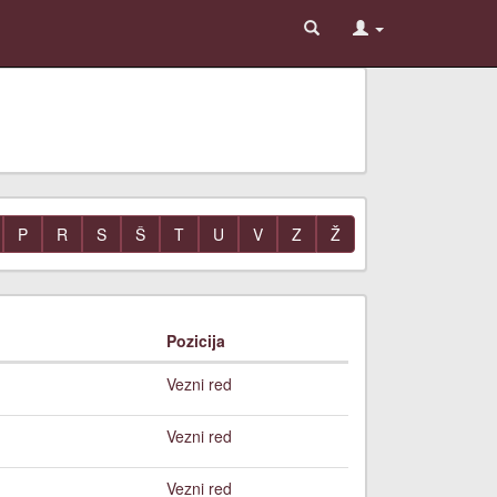
P
R
S
Š
T
U
V
Z
Ž
Pozicija
Vezni red
Vezni red
Vezni red