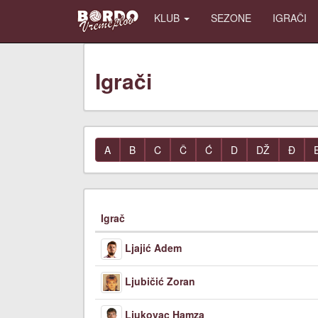
KLUB
SEZONE
IGRAČI
Igrači
A
B
C
Č
Ć
D
DŽ
Đ
Igrač
Ljajić Adem
Ljubičić Zoran
Ljukovac Hamza