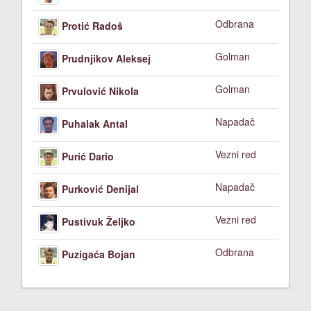
Odbrana
Protić Radoš
Golman
Prudnjikov Aleksej
Golman
Prvulović Nikola
Napadač
Puhalak Antal
Vezni red
Purić Dario
Napadač
Purković Denijal
Vezni red
Pustivuk Željko
Odbrana
Puzigaća Bojan