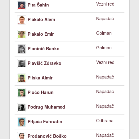
Vezni red
Pita Šahin
Napadač
Plakalo Alem
Golman
Plakalo Emir
Golman
Planinić Ranko
Vezni red
Plavšić Zdravko
Napadač
Pliska Almir
Napadač
Pločo Harun
Napadač
Podrug Muhamed
Odbrana
Prljača Fahrudin
Napadač
Prodanović Boško