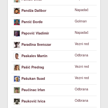
Napadač
Pandža Dalibor
Golman
Pantić Đorđe
Napadač
Papović Vladimir
Vezni red
Parađina Svetozar
Odbrana
Paskalev Martin
Vezni red
Pašić Predrag
Vezni red
Pašukan Suad
Odbrana
Paučinac Irfan
Odbrana
Pauković Ivica