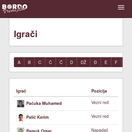
Igrači
A
B
C
Č
Ć
D
DŽ
Đ
E
F
G
Igrač
Pozicija
Vezni red
Paćuka Muhamed
Vezni red
Palić Kerim
Napadač
Pamuk Omar