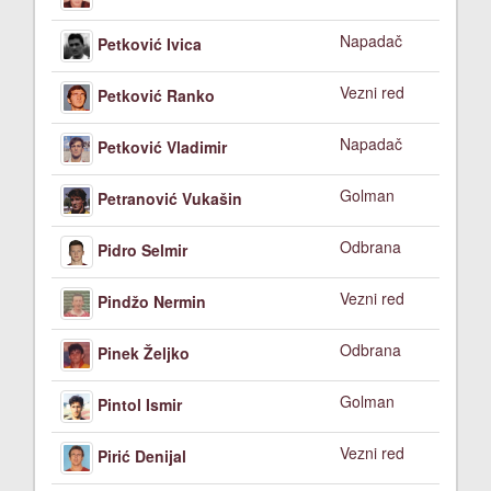
Napadač
Petković Ivica
Vezni red
Petković Ranko
Napadač
Petković Vladimir
Golman
Petranović Vukašin
Odbrana
Pidro Selmir
Vezni red
Pindžo Nermin
Odbrana
Pinek Željko
Golman
Pintol Ismir
Vezni red
Pirić Denijal