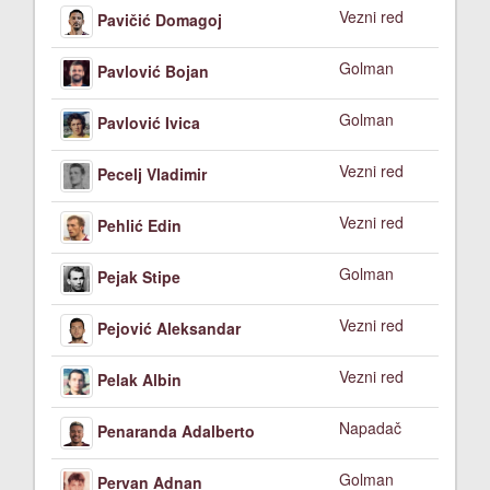
Vezni red
Pavičić Domagoj
Golman
Pavlović Bojan
Golman
Pavlović Ivica
Vezni red
Pecelj Vladimir
Vezni red
Pehlić Edin
Golman
Pejak Stipe
Vezni red
Pejović Aleksandar
Vezni red
Pelak Albin
Napadač
Penaranda Adalberto
Golman
Pervan Adnan