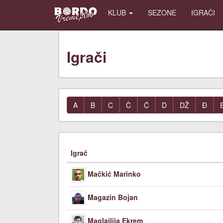
KLUB
SEZONE
IGRAČI
Igrači
A
B
C
Č
Ć
D
DŽ
Đ
Igrač
Mačkić Marinko
Magazin Bojan
Maglajlija Ekrem