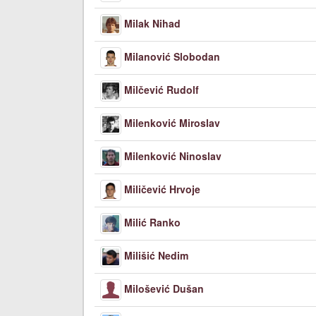
Milak Nihad
Milanović Slobodan
Milčević Rudolf
Milenković Miroslav
Milenković Ninoslav
Miličević Hrvoje
Milić Ranko
Milišić Nedim
Milošević Dušan