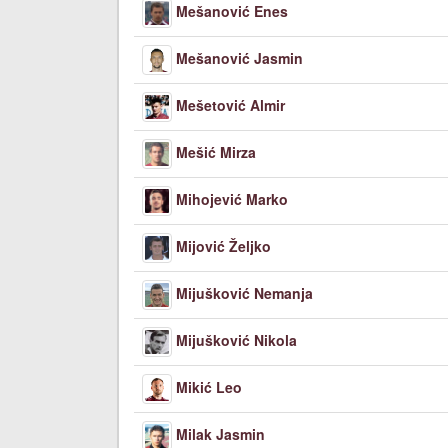
Mešanović Enes
Mešanović Jasmin
Mešetović Almir
Mešić Mirza
Mihojević Marko
Mijović Željko
Mijušković Nemanja
Mijušković Nikola
Mikić Leo
Milak Jasmin