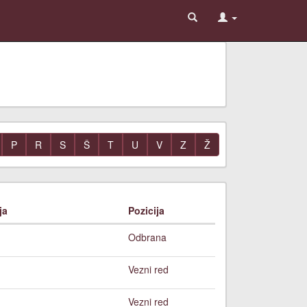
P
R
S
Š
T
U
V
Z
Ž
ja
Pozicija
a
Odbrana
Vezni red
Vezni red