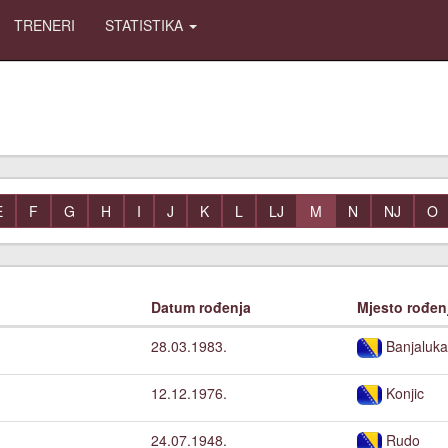
TRENERI
STATISTIKA
E
F
G
H
I
J
K
L
LJ
M
N
NJ
O
Datum rođenja
Mjesto rođen
28.03.1983.
Banjaluk
12.12.1976.
Konjic
24.07.1948.
Rudo