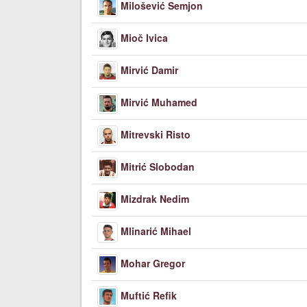
Milošević Semjon
Mioč Ivica
Mirvić Damir
Mirvić Muhamed
Mitrevski Risto
Mitrić Slobodan
Mizdrak Nedim
Mlinarić Mihael
Mohar Gregor
Muftić Refik