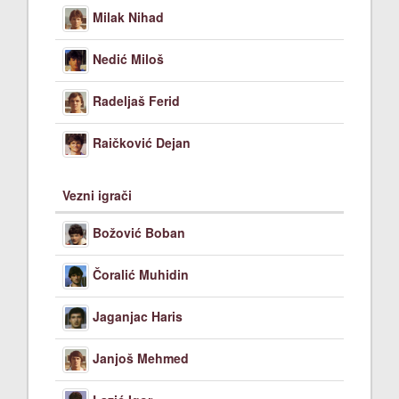
Milak Nihad
Nedić Miloš
Radeljaš Ferid
Raičković Dejan
Vezni igrači
Božović Boban
Čoralić Muhidin
Jaganjac Haris
Janjoš Mehmed