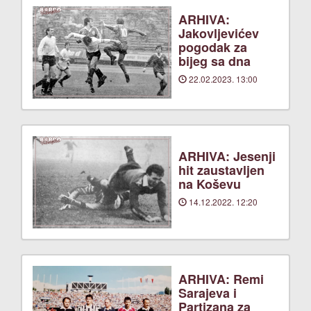
ARHIVA:
Jakovljevićev
pogodak za
bijeg sa dna
22.02.2023. 13:00
ARHIVA: Jesenji
hit zaustavljen
na Koševu
14.12.2022. 12:20
ARHIVA: Remi
Sarajeva i
Partizana za