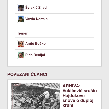
Švrakić Zijad
Vazda Nermin
Treneri
Antić Boško
Pirić Denijal
POVEZANI ČLANCI
ARHIVA:
Vukičević srušio
Hajdukove
snove o duploj
kruni