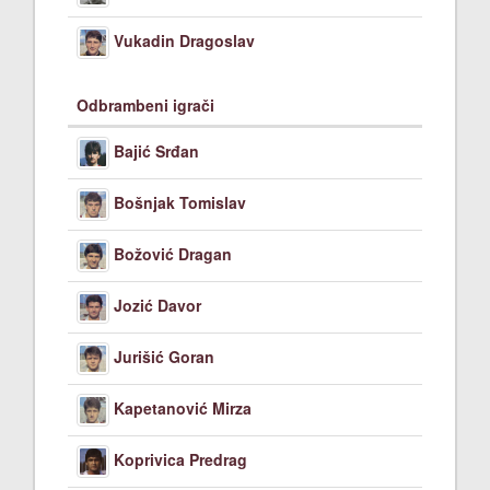
Vukadin Dragoslav
Odbrambeni igrači
Bajić Srđan
Bošnjak Tomislav
Božović Dragan
Jozić Davor
Jurišić Goran
Kapetanović Mirza
Koprivica Predrag