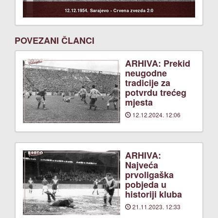
12.12.1954. Sarajevo - Crvena zvezda 2:0
POVEZANI ČLANCI
ARHIVA: Prekid
neugodne
tradicije za
potvrdu trećeg
mjesta
12.12.2024. 12:06
ARHIVA:
Najveća
prvoligaška
pobjeda u
historiji kluba
21.11.2023. 12:33