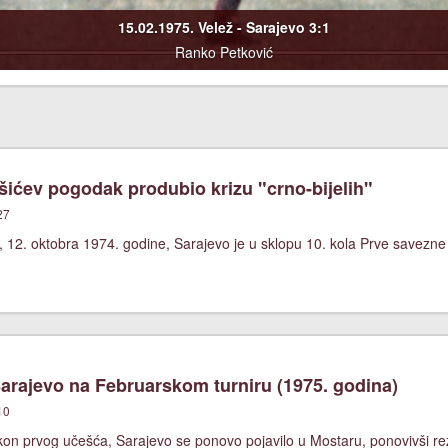
15.02.1975. Velež - Sarajevo 3:1
Ranko Petković
ićev pogodak produbio krizu "crno-bijelih"
27
 12. oktobra 1974. godine, Sarajevo je u sklopu 10. kola Prve savezne
rajevo na Februarskom turniru (1975. godina)
10
kon prvog učešća, Sarajevo se ponovo pojavilo u Mostaru, ponovivši rezu