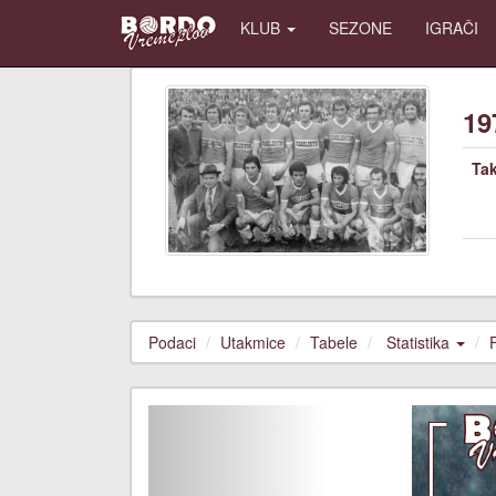
KLUB
SEZONE
IGRAČI
19
Ta
Podaci
Utakmice
Tabele
Statistika
Previous