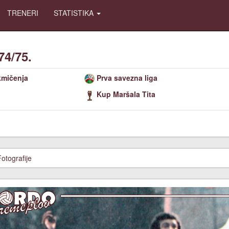
TRENERI
STATISTIKA
74/75.
kmičenja
Prva savezna liga
Kup Maršala Tita
Fotografije