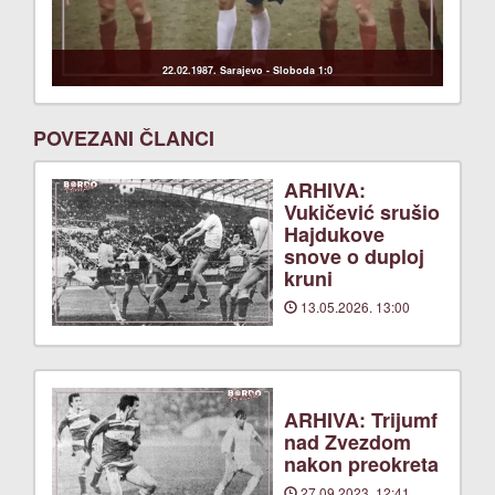
22.02.1987. Sarajevo - Sloboda 1:0
POVEZANI ČLANCI
ARHIVA:
Vukičević srušio
Hajdukove
snove o duploj
kruni
13.05.2026. 13:00
ARHIVA: Trijumf
nad Zvezdom
nakon preokreta
27.09.2023. 12:41