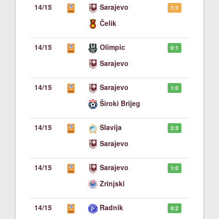
14/15
Sarajevo
1:1
Čelik
14/15
Olimpic
0:1
Sarajevo
14/15
Sarajevo
1:0
Široki Brijeg
14/15
Slavija
2:3
Sarajevo
14/15
Sarajevo
1:0
Zrinjski
14/15
Radnik
0:2