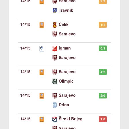
14/15
Sarajevo
2:2
Travnik
14/15
Čelik
1:1
Sarajevo
14/15
Igman
0:3
Sarajevo
14/15
Sarajevo
4:2
Olimpic
14/15
Sarajevo
2:0
Drina
14/15
Široki Brijeg
1:0
Sarajevo