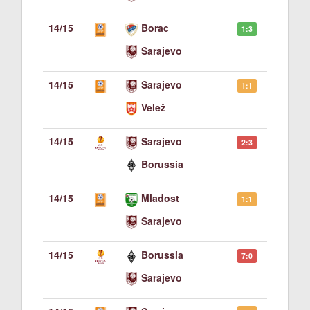
14/15
Borac
1:3
Sarajevo
14/15
Sarajevo
1:1
Velež
14/15
Sarajevo
2:3
Borussia
14/15
Mladost
1:1
Sarajevo
14/15
Borussia
7:0
Sarajevo