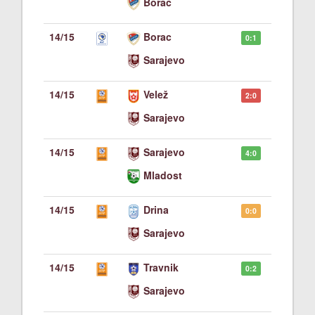
Borac
14/15
Borac
0:1
Sarajevo
14/15
Velež
2:0
Sarajevo
14/15
Sarajevo
4:0
Mladost
14/15
Drina
0:0
Sarajevo
14/15
Travnik
0:2
Sarajevo