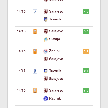
14/15
Sarajevo
4:0
Travnik
14/15
Sarajevo
3:0
Slavija
14/15
Zrinjski
1:1
Sarajevo
14/15
Travnik
2:3
Sarajevo
14/15
Sarajevo
5:0
Radnik