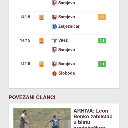
Sarajevo
14/15
Sarajevo
0:0
Željezničar
14/15
Vitez
0:3
Sarajevo
14/15
Sarajevo
3:1
Sloboda
POVEZANI ČLANCI
ARHIVA: Leon
Benko zablistao
u blatu
gradačačkog