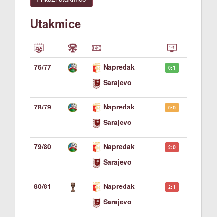
Utakmice
76/77
Napredak
0:1
Sarajevo
78/79
Napredak
0:0
Sarajevo
79/80
Napredak
2:0
Sarajevo
80/81
Napredak
2:1
Sarajevo