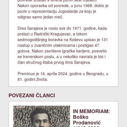
Nakon oporavka od povrede, u junu 1968. dobio je
poziv u reprezentaciju Jugoslavije za koju je
odigrao samo jedan meč.
Dres Sarajeva je nosio sve do 1971. godine, kada
prelazi u Radnički Kragujevac, a tokom
sedmogodišnjeg boravka na Koševu upisao je 131
nastup u zvaničnim utakmicama i postigao 47
golova. Nakon završene igračke karijere, posvetio
se trenerskom poslu, a u nekoliko navrata je bio i
član stručnog štaba prvog tima Sarajeva.
Preminuo je 16. aprila 2024. godine u Beogradu, u
81. godini života.
POVEZANI ČLANCI
IN MEMORIAM:
Boško
Prodanović