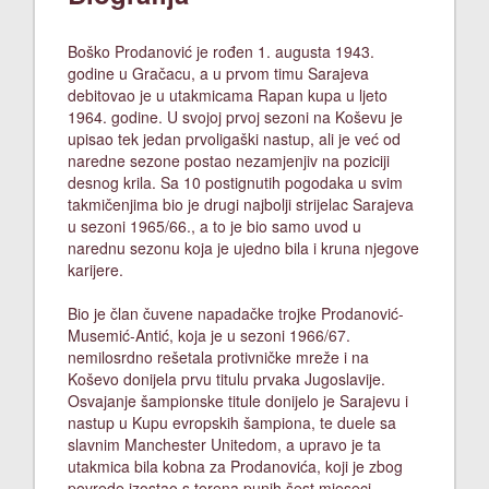
Boško Prodanović je rođen 1. augusta 1943.
godine u Gračacu, a u prvom timu Sarajeva
debitovao je u utakmicama Rapan kupa u ljeto
1964. godine. U svojoj prvoj sezoni na Koševu je
upisao tek jedan prvoligaški nastup, ali je već od
naredne sezone postao nezamjenjiv na poziciji
desnog krila. Sa 10 postignutih pogodaka u svim
takmičenjima bio je drugi najbolji strijelac Sarajeva
u sezoni 1965/66., a to je bio samo uvod u
narednu sezonu koja je ujedno bila i kruna njegove
karijere.
Bio je član čuvene napadačke trojke Prodanović-
Musemić-Antić, koja je u sezoni 1966/67.
nemilosrdno rešetala protivničke mreže i na
Koševo donijela prvu titulu prvaka Jugoslavije.
Osvajanje šampionske titule donijelo je Sarajevu i
nastup u Kupu evropskih šampiona, te duele sa
slavnim Manchester Unitedom, a upravo je ta
utakmica bila kobna za Prodanovića, koji je zbog
povrede izostao s terena punih šest mjeseci.