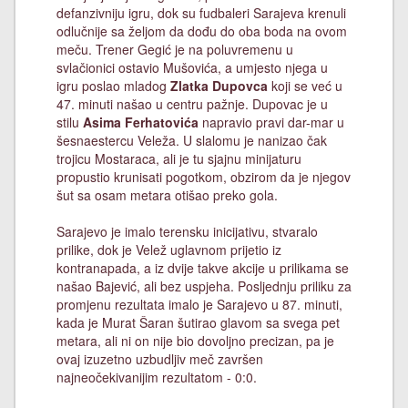
defanzivniju igru, dok su fudbaleri Sarajeva krenuli
odlučnije sa željom da dođu do oba boda na ovom
meču. Trener Gegić je na poluvremenu u
svlačionici ostavio Mušovića, a umjesto njega u
igru poslao mladog
Zlatka Dupovca
koji se već u
47. minuti našao u centru pažnje. Dupovac je u
stilu
Asima Ferhatovića
napravio pravi dar-mar u
šesnaestercu Veleža. U slalomu je nanizao čak
trojicu Mostaraca, ali je tu sjajnu minijaturu
propustio krunisati pogotkom, obzirom da je njegov
šut sa osam metara otišao preko gola.
Sarajevo je imalo terensku inicijativu, stvaralo
prilike, dok je Velež uglavnom prijetio iz
kontranapada, a iz dvije takve akcije u prilikama se
našao Bajević, ali bez uspjeha. Posljednju priliku za
promjenu rezultata imalo je Sarajevo u 87. minuti,
kada je Murat Šaran šutirao glavom sa svega pet
metara, ali ni on nije bio dovoljno precizan, pa je
ovaj izuzetno uzbudljiv meč završen
najneočekivanijim rezultatom - 0:0.