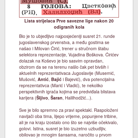
Lista strijelaca Prve savezne lige nakon 20
odigranih kola
Bio je to ubjedljivo najposjećeniji susret 21. runde
jugoslavenskog prvenstva, a među gostima se
našao i Milovan Ćirić, trener u stručnom štabu
selektora reprezentacije, Vujadina Boškova. Ćirićev
dolazak na Koševo je bio sasvim opravdan,
obzirom da se na terenu našlo čak pet bivših i
aktuelnih reprezentativaca Jugoslavije (Musemić,
Mušović,
Antić
,
Bajić
i Bajević), dva potencijalna
reprezentativca (Marić i Vladić), te nekoliko
perspektivnih igrača kojima se predviđala blistava
karijera (
Šljivo
,
Šaran
, Halilhodžić...).
Sve je bilo spremno za pravi spektakl. Raspoloženi
navijači oba tima, lijepo vrijeme, popunjene tribine,
ali je na kraju izostalo ono što se najviše očekivalo,
golovi. Istina, susret je bio izuzetno uzbudljiv,
obilovao je mnogim šansama, naročito u prvom