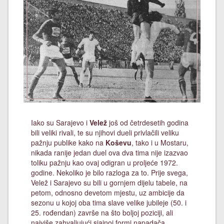
Iako su Sarajevo i
Velež
još od četrdesetih godina
bili veliki rivali, te su njihovi dueli privlačili veliku
pažnju publike kako na
Koševu
, tako i u Mostaru,
nikada ranije jedan duel ova dva tima nije izazvao
toliku pažnju kao ovaj odigran u proljeće 1972.
godine. Nekoliko je bilo razloga za to. Prije svega,
Velež i Sarajevo su bili u gornjem dijelu tabele, na
petom, odnosno devetom mjestu, uz ambicije da
sezonu u kojoj oba tima slave velike jubileje (50. i
25. rođendan) završe na što boljoj poziciji, ali
najviše zahvaljujući sjajnoj formi napadača