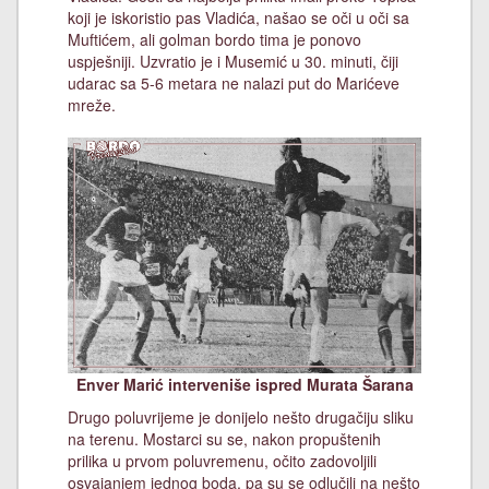
koji je iskoristio pas Vladića, našao se oči u oči sa
Muftićem, ali golman bordo tima je ponovo
uspješniji. Uzvratio je i Musemić u 30. minuti, čiji
udarac sa 5-6 metara ne nalazi put do Marićeve
mreže.
Enver Marić interveniše ispred Murata Šarana
Drugo poluvrijeme je donijelo nešto drugačiju sliku
na terenu. Mostarci su se, nakon propuštenih
prilika u prvom poluvremenu, očito zadovoljili
osvajanjem jednog boda, pa su se odlučili na nešto