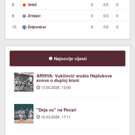
8.
0
0:0
0
Velež
9.
0
0:0
0
Zrinjski
10.
0
0:0
0
Željezničar
Najnovije vijesti
ARHIVA: Vukičević srušio Hajdukove
snove o duploj kruni
13.05.2026. 13:00
"Deja vu" na Pecari
15.03.2026. 17:11