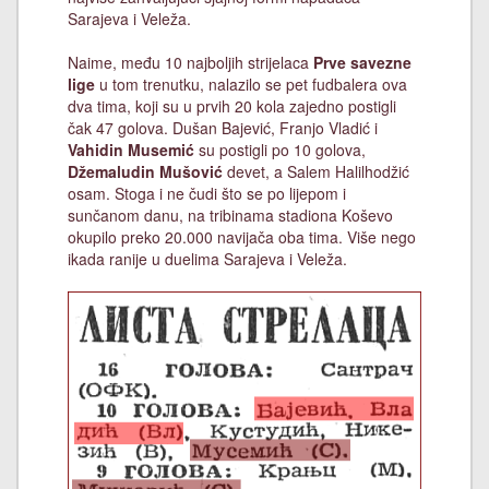
Sarajeva i Veleža.
Naime, među 10 najboljih strijelaca
Prve savezne
lige
u tom trenutku, nalazilo se pet fudbalera ova
dva tima, koji su u prvih 20 kola zajedno postigli
čak 47 golova. Dušan Bajević, Franjo Vladić i
Vahidin Musemić
su postigli po 10 golova,
Džemaludin Mušović
devet, a Salem Halilhodžić
osam. Stoga i ne čudi što se po lijepom i
sunčanom danu, na tribinama stadiona Koševo
okupilo preko 20.000 navijača oba tima. Više nego
ikada ranije u duelima Sarajeva i Veleža.