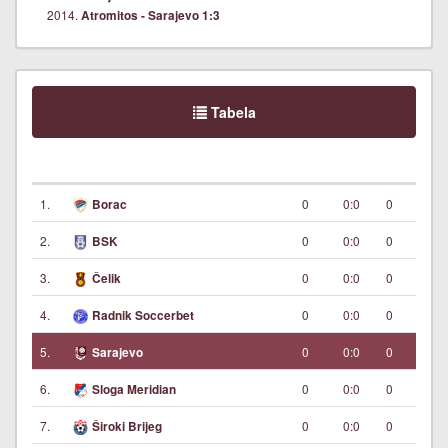
2014.
Atromitos - Sarajevo 1:3
Tabela
1.
0
0:0
0
Borac
2.
0
0:0
0
BSK
3.
0
0:0
0
Čelik
4.
0
0:0
0
Radnik Soccerbet
5.
0
0:0
0
Sarajevo
6.
0
0:0
0
Sloga Meridian
7.
0
0:0
0
Široki Brijeg