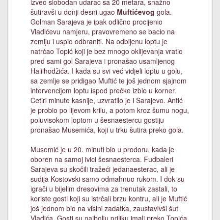
izveo slobodan udarac sa 20 metara, snažno
šutiravši u donji desni ugao
Muftićevog
gola.
Golman Sarajeva je ipak odlično procijenio
Vladićevu namjeru, pravovremeno se bacio na
zemlju i uspio odbraniti. Na odbijenu loptu je
natrčao Topić koji je bez mnogo oklijevanja vratio
pred sami gol Sarajeva i pronašao usamljenog
Halilhodžića. I kada su svi već vidjeli loptu u golu,
sa zemlje se pridigao Muftić te još jednom sjajnom
intervencijom loptu ispod prečke izbio u korner.
Četiri minute kasnije, uzvratilo je i Sarajevo. Antić
je probio po lijevom krilu, a potom kroz šumu nogu,
poluvisokom loptom u šesnaestercu gostiju
pronašao Musemića, koji u trku šutira preko gola.
Musemić je u 20. minuti bio u prodoru, kada je
oboren na samoj ivici šesnaesterca. Fudbaleri
Sarajeva su skočili tražeći jedanaesterac, ali je
sudija Kostovski samo odmahnuo rukom. I dok su
igrači u bijelim dresovima za trenutak zastali, to
koriste gosti koji su istrčali brzu kontru, ali je Muftić
još jednom bio na visini zadatka, zaustavivši šut
Vladića. Gosti su najbolju priliku imali preko Topića