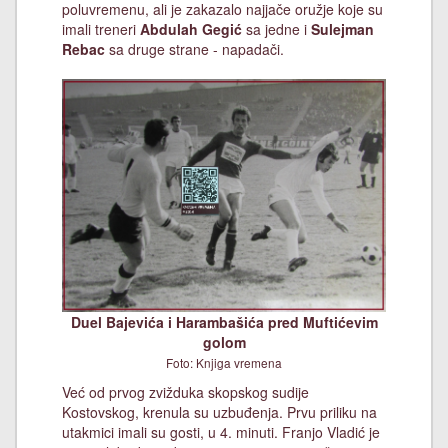
poluvremenu, ali je zakazalo najjače oružje koje su
imali treneri
Abdulah Gegić
sa jedne i
Sulejman
Rebac
sa druge strane - napadači.
Duel Bajevića i Harambašića pred Muftićevim
golom
Foto: Knjiga vremena
Već od prvog zvižduka skopskog sudije
Kostovskog, krenula su uzbuđenja. Prvu priliku na
utakmici imali su gosti, u 4. minuti. Franjo Vladić je