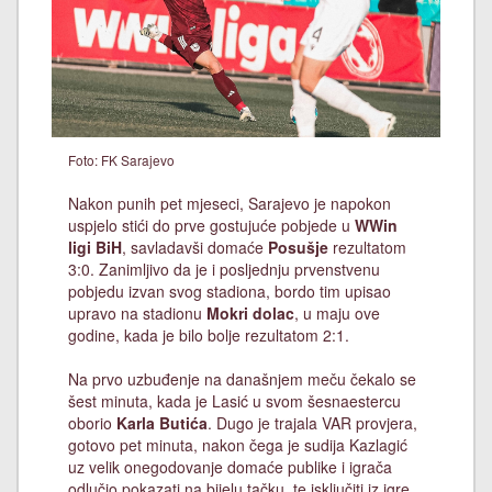
Foto: FK Sarajevo
Nakon punih pet mjeseci, Sarajevo je napokon
uspjelo stići do prve gostujuće pobjede u
WWin
ligi BiH
, savladavši domaće
Posušje
rezultatom
3:0. Zanimljivo da je i posljednju prvenstvenu
pobjedu izvan svog stadiona, bordo tim upisao
upravo na stadionu
Mokri dolac
, u maju ove
godine, kada je bilo bolje rezultatom 2:1.
Na prvo uzbuđenje na današnjem meču čekalo se
šest minuta, kada je Lasić u svom šesnaestercu
oborio
Karla Butića
. Dugo je trajala VAR provjera,
gotovo pet minuta, nakon čega je sudija Kazlagić
uz velik onegodovanje domaće publike i igrača
odlučio pokazati na bijelu tačku, te isključiti iz igre