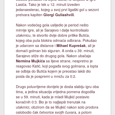
Lasića. Tako je tek u 12. minuti izveden
jedanaesterac, kojeg u svoj prvi ligaški gol u sezoni
pretvara kapiten
Giorgi Guliashvili
.
Nakon vodećeg gola uslijedio je period nešto
mirnije igre, ali je Sarajevo i dalje kontrolisalo
utakmicu, te stvorilo dvije dobre prilike Butića,
kojeg oba puta blokira odmaća odbrana. Pokušao
je udarcem sa distance i
Mihael Kuprešak
, ali je
domaći golman bio siguran. A onda u 39. minuti,
Sarajevo stiže do drugog gola. Nakon ubačaja
Nermina Mujkića
sa lijeve strane, nespretno je
reagovao Katić, koji pogađa svog golmana, a lopta
se odbija do Butića kojem je preostao lakši dio
posla da je pospremi u mrežu za 0:2.
Drugo poluvrijeme donijelo je dosta slabiju igru oba
tima, a jedina situacija vrijedna pomena dogodila
se u 59. minuti, kada je mladi Mujkić postavio
konačnih 0:3. Bio je to najljepši trenutak na
utakmici, obzirom da se Mujkić nakon solo prodora
oslobodio čak četvorice svojih čuvara, a potom