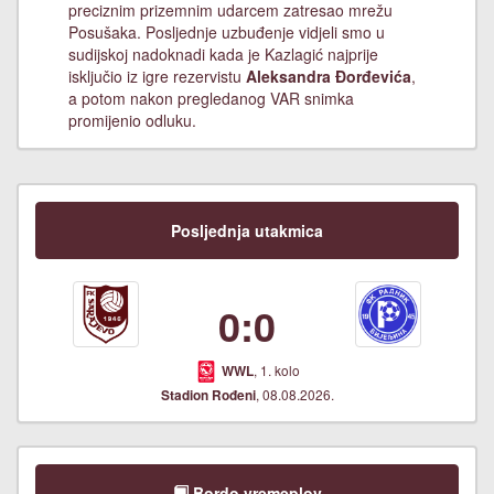
preciznim prizemnim udarcem zatresao mrežu
Posušaka. Posljednje uzbuđenje vidjeli smo u
sudijskoj nadoknadi kada je Kazlagić najprije
isključio iz igre rezervistu
Aleksandra Đorđevića
,
a potom nakon pregledanog VAR snimka
promijenio odluku.
Posljednja utakmica
0:0
, 1. kolo
WWL
, 08.08.2026.
Stadion Rođeni
Bordo vremeplov