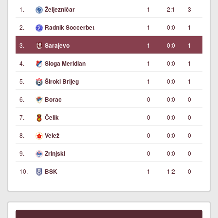
1.
1
2:1
3
Željezničar
2.
1
0:0
1
Radnik Soccerbet
3.
1
0:0
1
Sarajevo
4.
1
0:0
1
Sloga Meridian
5.
1
0:0
1
Široki Brijeg
6.
0
0:0
0
Borac
7.
0
0:0
0
Čelik
8.
0
0:0
0
Velež
9.
0
0:0
0
Zrinjski
10.
1
1:2
0
BSK