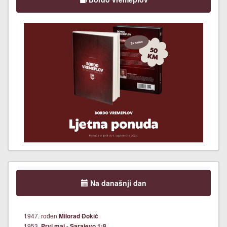
Na današnji dan
1947. rođen
Milorad Đokić
1953.
Prvi maj - Sarajevo 1:8