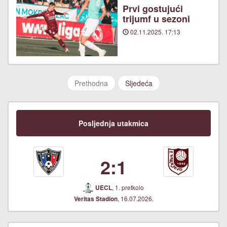
Prvi gostujući
trijumf u sezoni
02.11.2025. 17:13
Prethodna
Sljedeća
Posljednja utakmica
2:1
, 1. pretkolo
UECL
, 16.07.2026.
Veritas Stadion