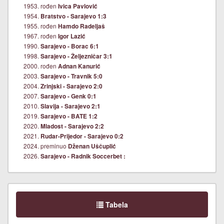
1953. rođen
Ivica Pavlović
1954.
Bratstvo - Sarajevo 1:3
1955. rođen
Hamdo Radeljaš
1967. rođen
Igor Lazić
1990.
Sarajevo - Borac 6:1
1998.
Sarajevo - Željezničar 3:1
2000. rođen
Adnan Kanurić
2003.
Sarajevo - Travnik 5:0
2004.
Zrinjski - Sarajevo 2:0
2007.
Sarajevo - Genk 0:1
2010.
Slavija - Sarajevo 2:1
2019.
Sarajevo - BATE 1:2
2020.
Mladost - Sarajevo 2:2
2021.
Rudar-Prijedor - Sarajevo 0:2
2024. preminuo
Dženan Uščuplić
2026.
Sarajevo - Radnik Soccerbet :
Tabela