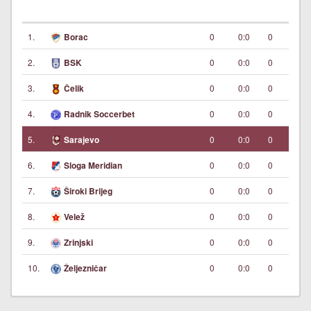
1.
0
0:0
0
Borac
2.
0
0:0
0
BSK
3.
0
0:0
0
Čelik
4.
0
0:0
0
Radnik Soccerbet
5.
0
0:0
0
Sarajevo
6.
0
0:0
0
Sloga Meridian
7.
0
0:0
0
Široki Brijeg
8.
0
0:0
0
Velež
9.
0
0:0
0
Zrinjski
10.
0
0:0
0
Željezničar