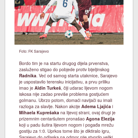
Foto: FK Sarajevo
Bordo tim je na startu drugog dijela prvenstva,
zasluženo stigao do pobjede protiv bijeljinskog
Radnika
. Već od samog starta utakmice, Sarajevo
je uspostavilo terensku inicijativu, a prvu priliku
imao je
Aldin Turkeš
, čiji udarac lijevom nogom
iskosa nije zadao previše problema gostjućem
golmanu. Ubrzo potom, domaći navijači su imali
razloga za slavlje. Nakon akcije
Adema Ljajića
i
Mihaela Kuprešaka
na lijevoj strani, ovaj drugi je
prizemnim centaršutem pronašao
Agona Elezija
koji u padu šutira lijevom nogom i pogađa mrežu
gostiju za 1:0. Uprkos tome što je diktiralo igru,
Sarajevo do odlaska na odmor nije stvorilo veliki