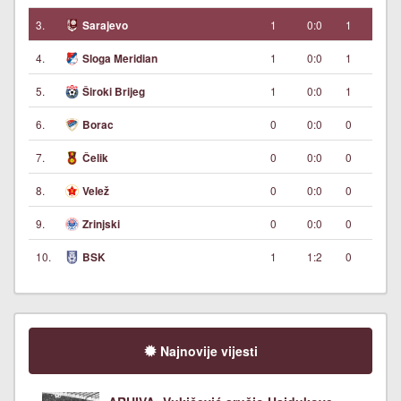
3.
1
0:0
1
Sarajevo
4.
1
0:0
1
Sloga Meridian
5.
1
0:0
1
Široki Brijeg
6.
0
0:0
0
Borac
7.
0
0:0
0
Čelik
8.
0
0:0
0
Velež
9.
0
0:0
0
Zrinjski
10.
1
1:2
0
BSK
Najnovije vijesti