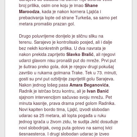
broj prilika, osim one koju je imao
Shane
Maroodza
, kada je nakon kornera Ljajića i
prebacivanja lopte od strane Turkeša, sa samo pet
metara promašio prazan gol.
Drugo poluvrijeme donijelo je sličnu sliku na
terenu. Sarajevo je kontrolisalo posjed, ali i dalje
bez nekih konkretnih prilika. U dva navrata je
nakon prekida zaprijetio
Slavko Bralić
, ali njegovi
udarci glavom nisu pronašli put do mreže. Prvi put
je šutirao preko gola, dok je njegov drugi pokušaj
završio u rukama golmana Trake. Tek u 73. minuti,
gosti su prvi put ozbiljnije zaprijetili golu Sarajeva.
Nakon jednog lošeg pasa
Amara Beganovića
,
Radnik je istrčao brzu kontru, ali je
Ivan Banić
sjajnom intervencijom sačuvao svoju mrežu. Pet
minuta kasnije, prava drama pred golom Radnika.
Novi kapiten bordo tima, Ljajić, izvodi slobodan
udarac sa 25 metara, ali lopta pogađa u ruku
jednog igrača u živom zidu, te sudija Jelić dosuđuje
novi slobodnjak, ovog puta gotovo na samoj ivici
šesnaesterca. I drugi slobodan udarac je izveo