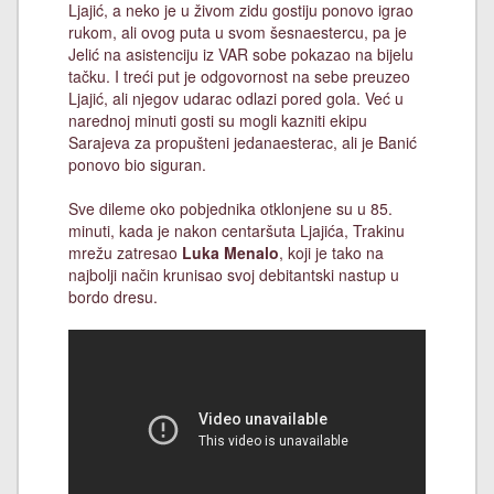
Ljajić, a neko je u živom zidu gostiju ponovo igrao
rukom, ali ovog puta u svom šesnaestercu, pa je
Jelić na asistenciju iz VAR sobe pokazao na bijelu
tačku. I treći put je odgovornost na sebe preuzeo
Ljajić, ali njegov udarac odlazi pored gola. Već u
narednoj minuti gosti su mogli kazniti ekipu
Sarajeva za propušteni jedanaesterac, ali je Banić
ponovo bio siguran.
Sve dileme oko pobjednika otklonjene su u 85.
minuti, kada je nakon centaršuta Ljajića, Trakinu
mrežu zatresao
Luka Menalo
, koji je tako na
najbolji način krunisao svoj debitantski nastup u
bordo dresu.