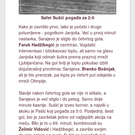
Safet Sušić pogađa za 2:0
Kako je završilo prvo, tako je počelo i drugo
poluvrijeme - pogotkom Janjoša. Već u prvoj minuti
nastavka, Sarajevo je stiglo do četvrtog gola.
Faruk Hadžibegić
je centrirao, Vugdalić
intervenisao i izboksovao loptu, ali samo na glavu
Janjoša koji odmah šutira prema praznoj mreži
Ljubljančana. Na gol liniji je loptu pokušao izbiti
dojučerašnji prvotimac Sarajeva,
Branko Bošnjak
,
ali je bio prenizak, pa lopta po četvrti put odsjeda u
mreži Olimpije.
Slavlje nakon četvrtog gola se nije ni stišalo, a
Sarajevo je već stiglo i do petog. Samo dvije
minute kasnije, Sušić je izveo korner, a najviši u
skoku je Pašić koji pogađa za 5:0. Posljednji, šesti
gol, bio je završetak jedne od najljepših akcija na
meču. Bilo je to u 69. minuti, kombinovali su
Želimir Vidović
i Hadžibegić, a završio svojim
drugim golom na meču Sušić za konačnih 6:0.