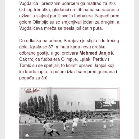
Vugdalića i preciznim udarcem ga matirao za 2:0.
Od tog trenutka, gledaoci na tribinama su naprosto
uživali u sjajnoj partiji svojih fudbalera. Napadi pred
golom Olimpije su se smjenjivali jedan za drugim, a
Vugdalićeva mreža se tresla još četiri puta.
Do odlaska na odmor, Sarajevo je stiglo i do trećeg
gola. Igrala se 37. minuta kada novu grešku
odbrane gostiju u gol pretvara
Mehmed Janjoš
.
Čak trojica fudbalera Olimpije, Ljiljak, Perduv i
Tomić su se spetljali, to koristi upravo Janjoš koji
im krade loptu, a potom izlazi sam pred golmana i
pogađa za 3:0.