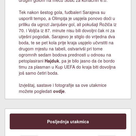
Tek nakon šestog gola, fudbaleri Sarajeva su
usporili tempo, a Olimpija je uspjela ponovo doći u
priliku da ugrozi Janjušev gol, ali pokušaji Rožiča iz
70. i Voljča iz 87. minute nisu bili dovoljni čak ni za
utješni pogodak. Sarajevo je stiglo do vrijedna dva
boda, te se pet kola prije kraja uspjelo učvrstiti na
drugom mjestu na tabeli, ostvarivši pri tome
ogromnih sedam bodova prednosti u odnosu na
petoplasirani
Hajduk
, pa je bilo jasno da će bordo
timu za plasman u Kup UEFA do kraja biti dovoljna
još samo četiri boda.
Izvještaj, sastave i fotografije sa ove utakmice
možete pogledati
ovdje
.
Posljednja utakmica