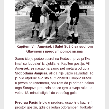
Kapiteni Vili Ameršek i Safet Sušić sa sudijom
Glavinom i njegovm pomoćnicima
Samo što je počeo susret na Koševu, prvu priliku
imali su fudbaleri iz Ljubljane. Kapiten gostiju, Vili
Ameršek, se našao na samo pet metara od gola
Slobodana Janjuša
, ali ga nije uspio savladati. To
je bilo otprilike sve što su fudbaleri Olimpije uradili
u prvom poluvremenu, obzirom da je odmah nakon
toga Sarajevo preuzelo konce igre u svoje ruke, te
već u 12. minuti stiglo i do vodećeg gola.
Predrag Pašić
je bio u prodoru, ušao je u kazneni
prostor gostiju, gdje ga jedan odbrambeni fudbaler