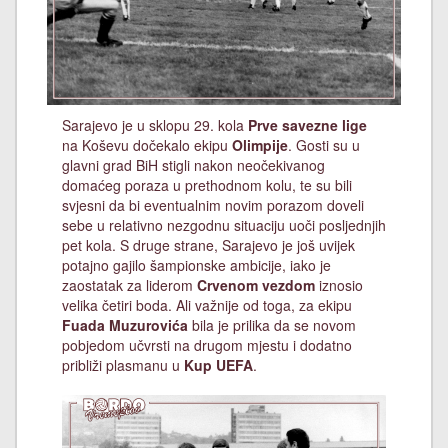
Sarajevo je u sklopu 29. kola
Prve savezne lige
na Koševu dočekalo ekipu
Olimpije
. Gosti su u
glavni grad BiH stigli nakon neočekivanog
domaćeg poraza u prethodnom kolu, te su bili
svjesni da bi eventualnim novim porazom doveli
sebe u relativno nezgodnu situaciju uoči posljednjih
pet kola. S druge strane, Sarajevo je još uvijek
potajno gajilo šampionske ambicije, iako je
zaostatak za liderom
Crvenom vezdom
iznosio
velika četiri boda. Ali važnije od toga, za ekipu
Fuada Muzurovića
bila je prilika da se novom
pobjedom učvrsti na drugom mjestu i dodatno
približi plasmanu u
Kup UEFA
.