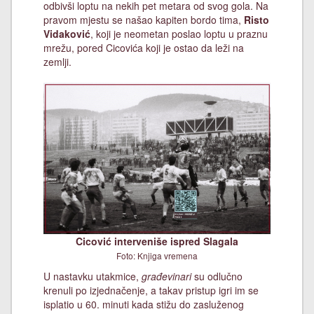
odbivši loptu na nekih pet metara od svog gola. Na
pravom mjestu se našao kapiten bordo tima,
Risto
Vidaković
, koji je neometan poslao loptu u praznu
mrežu, pored Cicovića koji je ostao da leži na
zemlji.
Cicović interveniše ispred Slagala
Foto: Knjiga vremena
U nastavku utakmice,
građevinari
su odlučno
krenuli po izjednačenje, a takav pristup igri im se
isplatio u 60. minuti kada stižu do zasluženog