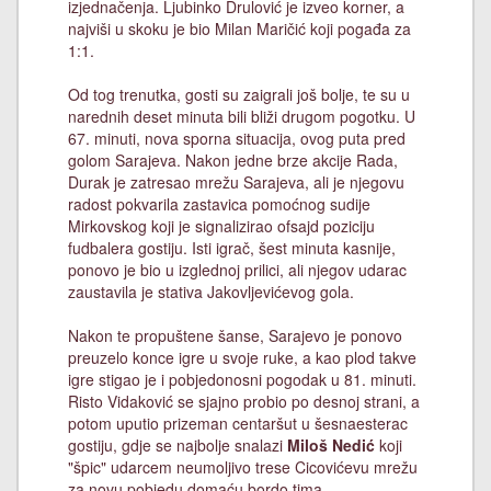
izjednačenja. Ljubinko Drulović je izveo korner, a
najviši u skoku je bio Milan Maričić koji pogađa za
1:1.
Od tog trenutka, gosti su zaigrali još bolje, te su u
narednih deset minuta bili bliži drugom pogotku. U
67. minuti, nova sporna situacija, ovog puta pred
golom Sarajeva. Nakon jedne brze akcije Rada,
Durak je zatresao mrežu Sarajeva, ali je njegovu
radost pokvarila zastavica pomoćnog sudije
Mirkovskog koji je signalizirao ofsajd poziciju
fudbalera gostiju. Isti igrač, šest minuta kasnije,
ponovo je bio u izglednoj prilici, ali njegov udarac
zaustavila je stativa Jakovljevićevog gola.
Nakon te propuštene šanse, Sarajevo je ponovo
preuzelo konce igre u svoje ruke, a kao plod takve
igre stigao je i pobjedonosni pogodak u 81. minuti.
Risto Vidaković se sjajno probio po desnoj strani, a
potom uputio prizeman centaršut u šesnaesterac
gostiju, gdje se najbolje snalazi
Miloš Nedić
koji
"špic" udarcem neumoljivo trese Cicovićevu mrežu
za novu pobjedu domaću bordo tima.