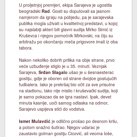
U proljetnjoj premijeri, ekipa Sarajeva je ugostila
beogradski
Rad
. Gosti su doputovali sa jasnom
namjerom da igraju na pobjedu, pa je sarajevska
publika mogla uživati u kvalitetnoj predstavi, u kojoj
su najslabiji akteri bili glavni sudija Mirko Simić iz
Kruševca i njegov pomoćnik Mirkovski, na čiju su
arbitražu po okončanju meča prigovore imali iz oba
tabora.
Nakon nekoliko dobrih prilika na obje strane, prvo
veće uzbuđenje stiglo je u 35. minuti. Veznjak
Sarajeva,
Srđan Slagalo
ušao je u šesnaesterac
gostiju, gdje je oboren od strane dvojice gostujućih
fudbalera. Iako je prekršaj bio očit za sve prisutne
na stadionu, tako nije mislio i kruševački sudija, koji
je samo pokazao da se igra nastavi. Ipak, devet
minuta kasnije, uoči samog odlaska na odmor,
Sarajevo uspijeva stići do vodstva.
Ismet Mulavdić
je odlično prošao po desnom krilu,
a potom snažno šutirao. Njegov udarac je
zaustavio golman gostiju Cicović, ali veoma loše,