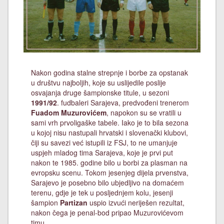
Nakon godina stalne strepnje i borbe za opstanak
u društvu najboljih, koje su uslijedile poslije
osvajanja druge šampionske titule, u sezoni
1991/92
. fudbaleri Sarajeva, predvođeni trenerom
Fuadom Muzurovićem
, napokon su se vratili u
sami vrh prvoligaške tabele. Iako je to bila sezona
u kojoj nisu nastupali hrvatski i slovenački klubovi,
čiji su savezi već istupili iz FSJ, to ne umanjuje
uspjeh mladog tima Sarajeva, koje je prvi put
nakon te 1985. godine bilo u borbi za plasman na
evropsku scenu. Tokom jesenjeg dijela prvenstva,
Sarajevo je posebno bilo ubjedljivo na domaćem
terenu, gdje je tek u posljednjem kolu, jesenji
šampion
Partizan
uspio izvući neriješen rezultat,
nakon čega je penal-bod pripao Muzurovićevom
timu.