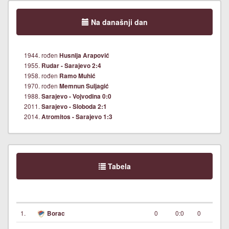
Na današnji dan
1944. rođen
Husnija Arapović
1955.
Rudar - Sarajevo 2:4
1958. rođen
Ramo Muhić
1970. rođen
Memnun Suljagić
1988.
Sarajevo - Vojvodina 0:0
2011.
Sarajevo - Sloboda 2:1
2014.
Atromitos - Sarajevo 1:3
Tabela
1.
0
0:0
0
Borac