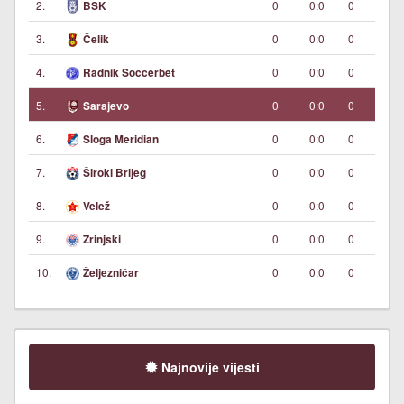
2.
0
0:0
0
BSK
3.
0
0:0
0
Čelik
4.
0
0:0
0
Radnik Soccerbet
5.
0
0:0
0
Sarajevo
6.
0
0:0
0
Sloga Meridian
7.
0
0:0
0
Široki Brijeg
8.
0
0:0
0
Velež
9.
0
0:0
0
Zrinjski
10.
0
0:0
0
Željezničar
Najnovije vijesti