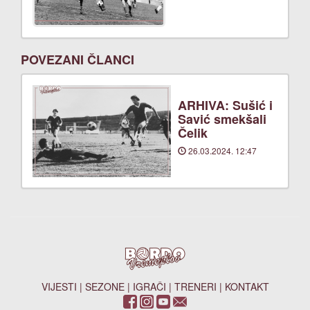
POVEZANI ČLANCI
ARHIVA: Sušić i
Savić smekšali
Čelik
26.03.2024. 12:47
VIJESTI
|
SEZONE
|
IGRAČI
|
TRENERI
|
KONTAKT