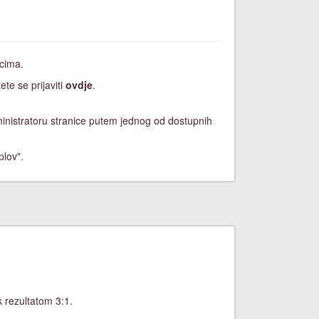
icima.
ete se prijaviti
ovdje
.
dministratoru stranice putem jednog od dostupnih
plov".
 rezultatom 3:1.