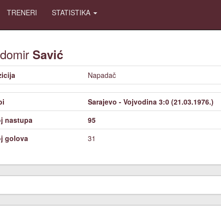
TRENERI
STATISTIKA
domir
Savić
icija
Napadač
bi
Sarajevo - Vojvodina 3:0 (21.03.1976.)
j nastupa
95
j golova
31