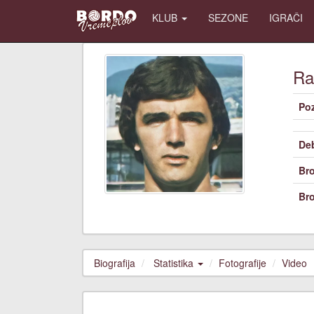
KLUB
SEZONE
IGRAČI
Ra
Poz
De
Bro
Bro
Biografija
Statistika
Fotografije
Video