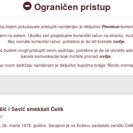
Ograničen pristup
aj kojem pokušavate pristupiti namijenjen je isključivo
Premium
korisn
jeni na sistem. Ukoliko već posjedujete korisnički račun na stranici, mož
Ako nemate korisnički račun, potrebno je da isti kreirate
ovdje
.
, ne budete mogli pristupiti ovom sadržaju, potrebno je da se obratite a
kanala komunikacije koje možete pronaći
ovdje
.
up ovom sadržaju namijenjen je isključivo kupcima knjige "Bordo vreme
ić i Savić smekšali Čelik
47
 26. marta 1978. godine, Sarajevo je na Koševu savladalo zenički Čelik