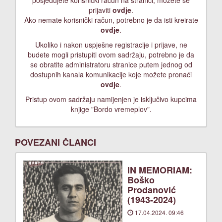
posjedujete korisnički račun na stranici, možete se
prijaviti
ovdje
.
Ako nemate korisnički račun, potrebno je da isti kreirate
ovdje
.
Ukoliko i nakon uspješne registracije i prijave, ne
budete mogli pristupiti ovom sadržaju, potrebno je da
se obratite administratoru stranice putem jednog od
dostupnih kanala komunikacije koje možete pronaći
ovdje
.
Pristup ovom sadržaju namijenjen je isključivo kupcima
knjige "Bordo vremeplov".
POVEZANI ČLANCI
IN MEMORIAM:
Boško
Prodanović
(1943-2024)
17.04.2024. 09:46