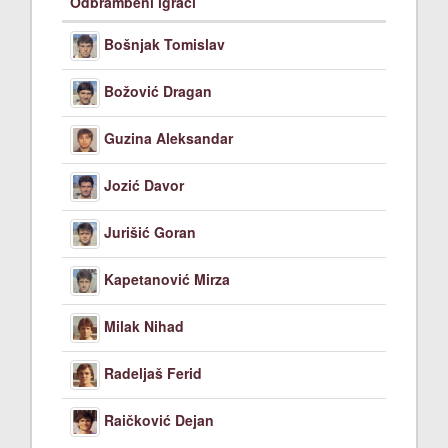
Odbrambeni igrači
Bošnjak Tomislav
Božović Dragan
Guzina Aleksandar
Jozić Davor
Jurišić Goran
Kapetanović Mirza
Milak Nihad
Radeljaš Ferid
Raičković Dejan