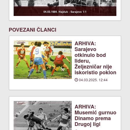
04.03.1984. Hajduk - Sarajevo 1:1
POVEZANI ČLANCI
ARHIVA:
Sarajevo
otkinulo bod
lideru,
Željezničar nije
iskoristio poklon
04.03.2025. 12:44
ARHIVA:
Musemić gurnuo
Dinamo prema
Drugoj ligi