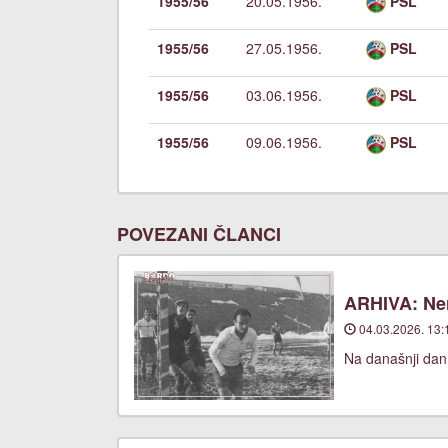
1955/56
20.05.1956.
PSL
1955/56
27.05.1956.
PSL
1955/56
03.06.1956.
PSL
1955/56
09.06.1956.
PSL
POVEZANI ČLANCI
ARHIVA: Ner
04.03.2026. 13:
Na današnji dan,