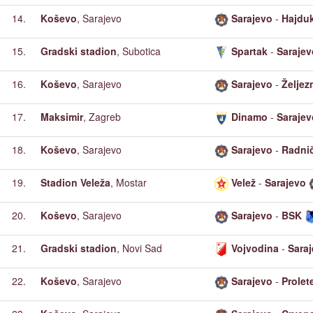
14.
Koševo
, Sarajevo
Sarajevo
-
Hajdu
15.
Gradski stadion
, Subotica
Spartak
-
Sarajev
16.
Koševo
, Sarajevo
Sarajevo
-
Željez
17.
Maksimir
, Zagreb
Dinamo
-
Sarajev
18.
Koševo
, Sarajevo
Sarajevo
-
Radnič
19.
Stadion Veleža
, Mostar
Velež
-
Sarajevo
20.
Koševo
, Sarajevo
Sarajevo
-
BSK
21.
Gradski stadion
, Novi Sad
Vojvodina
-
Sara
22.
Koševo
, Sarajevo
Sarajevo
-
Prolet