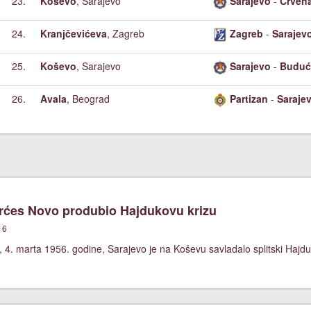
23.
Koševo
, Sarajevo
Sarajevo
-
Crven
24.
Kranjčevićeva
, Zagreb
Zagreb
-
Sarajev
25.
Koševo
, Sarajevo
Sarajevo
-
Buduć
26.
Avala
, Beograd
Partizan
-
Saraje
ćes Novo produbio Hajdukovu krizu
16
 4. marta 1956. godine, Sarajevo je na Koševu savladalo splitski Hajdu