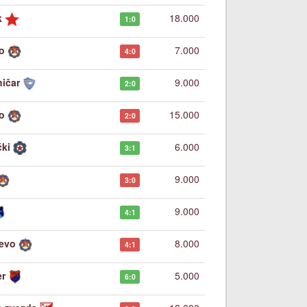
k
18.000
1:0
o
7.000
4:0
ničar
9.000
2:0
o
15.000
2:0
ki
6.000
3:1
9.000
3:0
9.000
4:1
jevo
8.000
4:1
er
5.000
6:0