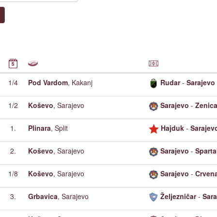
1/4
Pod Vardom
, Kakanj
Rudar
-
Sarajevo
1/2
Koševo
, Sarajevo
Sarajevo
-
Zenic
1.
Plinara
, Split
Hajduk
-
Sarajev
2.
Koševo
, Sarajevo
Sarajevo
-
Sparta
1/8
Koševo
, Sarajevo
Sarajevo
-
Crven
3.
Grbavica
, Sarajevo
Željezničar
-
Sara