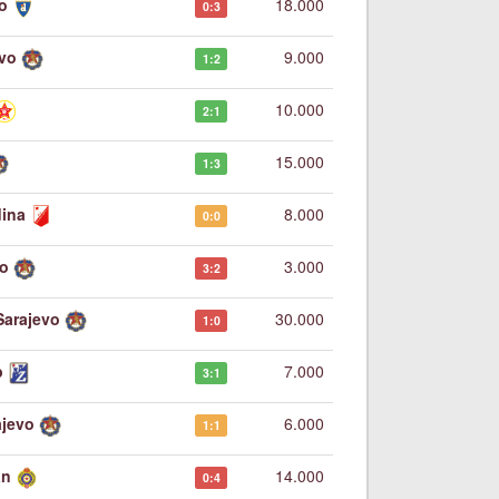
o
18.000
0:3
evo
9.000
1:2
10.000
2:1
15.000
1:3
dina
8.000
0:0
vo
3.000
3:2
Sarajevo
30.000
1:0
b
7.000
3:1
ajevo
6.000
1:1
an
14.000
0:4