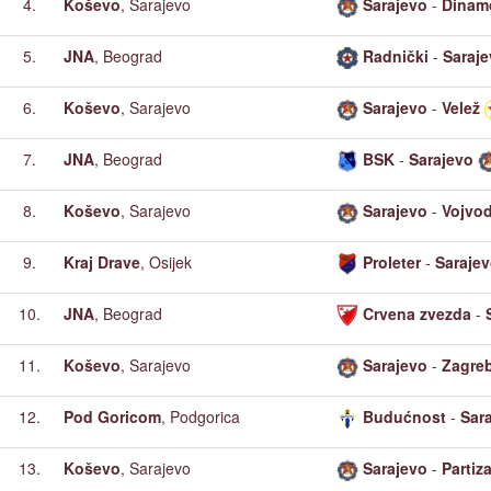
4.
Koševo
, Sarajevo
Sarajevo
-
Dinam
5.
JNA
, Beograd
Radnički
-
Saraj
6.
Koševo
, Sarajevo
Sarajevo
-
Velež
7.
JNA
, Beograd
BSK
-
Sarajevo
8.
Koševo
, Sarajevo
Sarajevo
-
Vojvo
9.
Kraj Drave
, Osijek
Proleter
-
Saraje
10.
JNA
, Beograd
Crvena zvezda
-
11.
Koševo
, Sarajevo
Sarajevo
-
Zagre
12.
Pod Goricom
, Podgorica
Budućnost
-
Sar
13.
Koševo
, Sarajevo
Sarajevo
-
Partiz