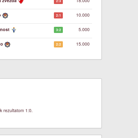
a zvezda
18.000
2:3
o
10.000
2:1
nost
5.000
3:2
vo
15.000
2:2
k rezultatom 1:0.