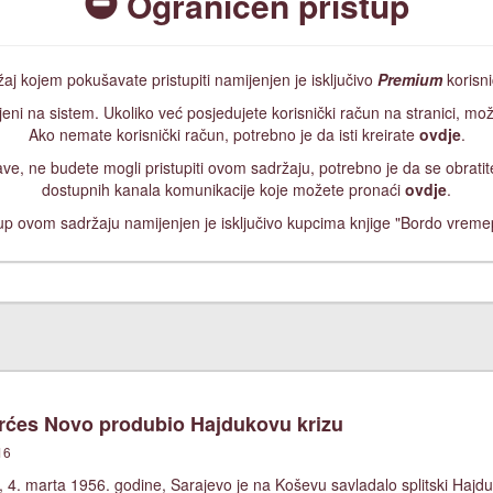
Ograničen pristup
aj kojem pokušavate pristupiti namijenjen je isključivo
Premium
korisn
jeni na sistem. Ukoliko već posjedujete korisnički račun na stranici, mož
Ako nemate korisnički račun, potrebno je da isti kreirate
ovdje
.
ijave, ne budete mogli pristupiti ovom sadržaju, potrebno je da se obrat
dostupnih kanala komunikacije koje možete pronaći
ovdje
.
up ovom sadržaju namijenjen je isključivo kupcima knjige "Bordo vreme
ćes Novo produbio Hajdukovu krizu
16
 4. marta 1956. godine, Sarajevo je na Koševu savladalo splitski Hajdu