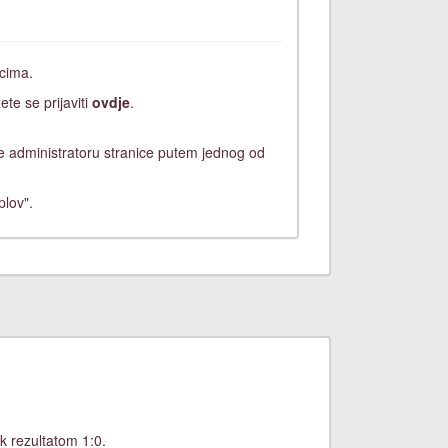
icima.
ete se prijaviti
ovdje
.
ite administratoru stranice putem jednog od
plov".
k rezultatom 1:0.