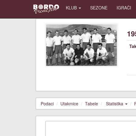
KLUB
SEZONE
IGRAČI
19
Ta
Podaci
Utakmice
Tabele
Statistika