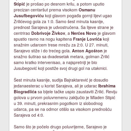
Stipić
je prošao po desnom krilu, a potom uputio
precizan centaršut prema visokom
Osmanu
Jusufbegoviću
koji glavom pogađa gornji lijevi ugao
Zrilićevog gola za 1:0. Samo šest minuta kasnije,
prednost Sarajeva je udvostručena. Sa lijeve strane je
centrirao
Dobrivoje Živkov
, a
Nerćes Novo
je glavom
spustio ravno na nogu kapitena
Franje Lovrića
koji
snažnim udarcem trese mrežu za 2:0. U 27. minuti,
Sarajevo stiže i do trećeg gola.
Anton Agošton
je
snažno šutirao sa dvadesetak metara, golman Zrilić
samo kratko intervenisao, a najspretniji je bio
Jusubegović koji postiže svoj drugi gol na utakmici.
Šest minuta kasnije, sudija Bajraktarević je dosudio
jedanaesterac u korist Sarajeva, ali je udarac
Ibrahima
Biogradlića
sa bijele tačke uspio zaustaviti Zrilić. Reviju
golova u prvom poluvremenu zaključio je Mladen Stipić
u 39. minuti, prekrasnim pogotkom iz slobodnog
udarca, pa se na odmor otišlo sa visokom prednošću
Sarajeva od 4:0.
Samo što je počelo drugo poluvrijeme, Sarajevo je