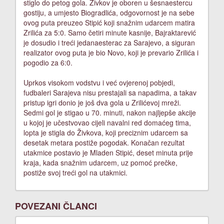
stiglo do petog gola. Živkov je oboren u šesnaestercu
gostiju, a umjesto Biogradlića, odgovornost je na sebe
ovog puta preuzeo Stipić koji snažnim udarcem matira
Zrilića za 5:0. Samo četiri minute kasnije, Bajraktarević
je dosudio i treći jedanaesterac za Sarajevo, a siguran
realizator ovog puta je bio Novo, koji je prevario Zrilića i
pogodio za 6:0.
Uprkos visokom vodstvu i već ovjerenoj pobjedi,
fudbaleri Sarajeva nisu prestajali sa napadima, a takav
pristup igri donio je još dva gola u Zrilićevoj mreži.
Sedmi gol je stigao u 70. minuti, nakon najljepše akcije
u kojoj je učestvovao cijeli navalni red domaćeg tima,
lopta je stigla do Živkova, koji preciznim udarcem sa
desetak metara postiže pogodak. Konačan rezultat
utakmice postavio je Mladen Stipić, deset minuta prije
kraja, kada snažnim udarcem, uz pomoć prečke,
postiže svoj treći gol na utakmici.
POVEZANI ČLANCI