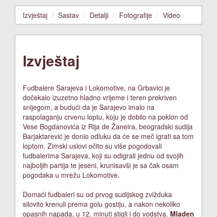
Izvještaj
Sastav
Detalji
Fotografije
Video
Izvještaj
Fudbalere Sarajeva i Lokomotive, na Grbavici je
dočekalo izuzetno hladno vrijeme i teren prekriven
snijegom, a budući da je Sarajevo imalo na
raspolaganju crvenu loptu, koju je dobilo na poklon od
Vese Bogdanovića iz Rija de Žaneira, beogradski sudija
Barjaktarević je donio odluku da će se meč igrati sa tom
loptom. Zimski uslovi očito su više pogodovali
fudbalerima Sarajeva, koji su odigrali jednu od svojih
najboljih partija te jeseni, krunisavši je sa čak osam
pogodaka u mrežu Lokomotive.
Domaći fudbaleri su od prvog sudijskog zvižduka
silovito krenuli prema golu gostiju, a nakon nekoliko
opasnih napada, u 12. minuti stigli i do vodstva.
Mladen