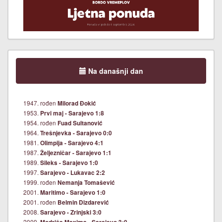
Na današnji dan
1947. rođen
Milorad Đokić
1953.
Prvi maj - Sarajevo 1:8
1954. rođen
Fuad Sultanović
1964.
Trešnjevka - Sarajevo 0:0
1981.
Olimpija - Sarajevo 4:1
1987.
Željezničar - Sarajevo 1:1
1989.
Sileks - Sarajevo 1:0
1997.
Sarajevo - Lukavac 2:2
1999. rođen
Nemanja Tomašević
2001.
Maritimo - Sarajevo 1:0
2001. rođen
Belmin Dizdarević
2008.
Sarajevo - Zrinjski 3:0
2009.