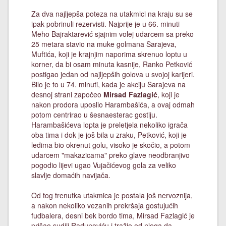
Za dva najljepša poteza na utakmici na kraju su se
ipak pobrinuli rezervisti. Najprije je u 66. minuti
Meho Bajraktarević sjajnim volej udarcem sa preko
25 metara stavio na muke golmana Sarajeva,
Muftića, koji je krajnjim naporima skrenuo loptu u
korner, da bi osam minuta kasnije, Ranko Petković
postigao jedan od najljepših golova u svojoj karijeri.
Bilo je to u 74. minuti, kada je akciju Sarajeva na
desnoj strani započeo
Mirsad Fazlagić
, koji je
nakon prodora uposlio Harambašića, a ovaj odmah
potom centrirao u šesnaesterac gostiju.
Harambašićeva lopta je preletjela nekoliko igrača
oba tima i dok je još bila u zraku, Petković, koji je
leđima bio okrenut golu, visoko je skočio, a potom
udarcem "makazicama" preko glave neodbranjivo
pogodio lijevi ugao Vujačićevog gola za veliko
slavlje domaćih navijača.
Od tog trenutka utakmica je postala još nervoznija,
a nakon nekoliko vezanih prekršaja gostujućih
fudbalera, desni bek bordo tima, Mirsad Fazlagić je
prišao sudiji Radunoviću i tražio od njega da