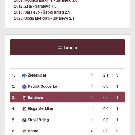
Modriča Maxima - Sarajevo 3:0
2012.
Zeta - Sarajevo 1:0
2015.
Sarajevo - Široki Brijeg 2:1
2025.
Sloga Meridian - Sarajevo 2:1
Tabela
1.
1
2:1
3
Željezničar
2.
1
0:0
1
Radnik Soccerbet
3.
1
0:0
1
Sarajevo
4.
1
0:0
1
Sloga Meridian
5.
1
0:0
1
Široki Brijeg
6.
0
0:0
0
Borac