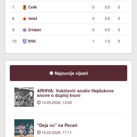
7.
0
0:0
0
Čelik
8.
0
0:0
0
Velež
9.
0
0:0
0
Zrinjski
10.
1
1:2
0
BSK
Najnovije vijesti
ARHIVA: Vukičević srušio Hajdukove
snove o duploj kruni
13.05.2026. 13:00
"Deja vu" na Pecari
15.03.2026. 17:11