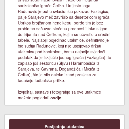
sankcioniše igrače Čelika. Umjesto toga,
Radunović je put u svlačionicu pokazao Fazlagiću,
pa je Sarajevo meč završilo sa desetoricom igrača.
Uprkos brojčanom hendikepu, bordo tim je bez
problema sačuvao stečenu prednost i tako stigao
do trijumfa nad Čelikom, kojim se učvrstio u sredini
tabele. Najslabiji pojedinac utakmice, definitivno je
bio sudija Radunović, koji nije uspijevao držati
utakmicu pod kontrolom, čemu najbolje svjedoči
podatak da je isključio jednog igrača (Fazlagića), te
zapisao još šestoricu (Šljivu i Harambašića iz
Sarajeva, te Gavrana, Dogandžića i Micića iz
Čelika), što je bilo daleko iznad prosjeka za
tadašnje fudbalske prilike.
Izvještaj, sastave i fotografije sa ove utakmice
možete pogledati
ovdje
.
Posljednja utakmica