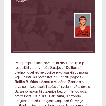
Peto proljetno kolo sezone
1970/71
. donijelo je
republički derbi između Sarajeva i
Čelika
, ali
ujedno i duel jedine dvojice prvoligaških golmana
koji u nastavku prvenstva nisu primili pogodak,
Refika Muftića
i Momčila Vujačića. Zeničani su u
prva četiri kola uspjeli sačuvati svoju mrežu, dok je
Sarajevo nakon tri utakmice bez primljenog gola,
protiv
Bora
,
Hajduka
i
Partizana
, u četvrom
proljetnom meču, na gostovanju kod
Olimpije
doživjelo težak poraz. Ipak, za razliku od prva tri