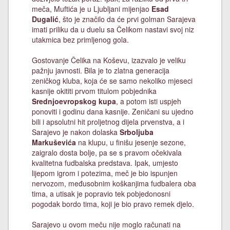
meča, Muftića je u Ljubljani mijenjao
Esad
Dugalić
, što je značilo da će prvi golman Sarajeva
imati priliku da u duelu sa Čelikom nastavi svoj niz
utakmica bez primljenog gola.
Gostovanje Čelika na Koševu, izazvalo je veliku
pažnju javnosti. Bila je to zlatna generacija
zeničkog kluba, koja će se samo nekoliko mjeseci
kasnije okititi prvom titulom pobjednika
Srednjoevropskog kupa
, a potom isti uspjeh
ponoviti i godinu dana kasnije. Zeničani su ujedno
bili i apsolutni hit proljetnog dijela prvenstva, a i
Sarajevo je nakon dolaska
Srboljuba
Markuševića
na klupu, u finišu jesenje sezone,
zaigralo dosta bolje, pa se s pravom očekivala
kvalitetna fudbalska predstava. Ipak, umjesto
lijepom igrom i potezima, meč je bio ispunjen
nervozom, međusobnim koškanjima fudbalera oba
tima, a utisak je popravio tek pobjedonosni
pogodak bordo tima, koji je bio pravo remek djelo.
Sarajevo u ovom meču nije moglo računati na