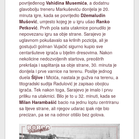
povrijeđenog
Vahidina Musemića
, a dodatnu
glavobolju treneru Markuševiću donijela je 20.
minuta igre, kada se povrijedio
Džemaludin
Mušović
, umjesto kojeg je u igru ušao
Ranko
Petković
. Prvih pola sata utakmice ponudilo je
nepovezanu igru sa obje strane. Sarajevo je
uglavnom pokušavalo sa krilnih pozicija, ali je
gostujući golman Vujačić sigurno kupio sve
centaršuteve igrača u bijelim dresovima. Nakon
nekolicine nedozvoljenih startova, preoštrih
prekršaja i saplitanja sa obje strane, 30. minuta je
donijela i prve varnice na terenu. Poslije jednog
duela
Šljive
i Micića, nastala je gužva na terenu, a
titogradski sudija Radulović je zapisao obojicu
igrača. Tek nakon toga, Sarajevo je imalo i prvu
priliku na utakmici. Bilo je to u 32. minuti, kada se
Milan Harambašić
bacio na jednu loptu centriranu
sa lijeve strane, ali njegov udarac ipak nije bio
precizan, pa se na odmor otišlo bez golova.