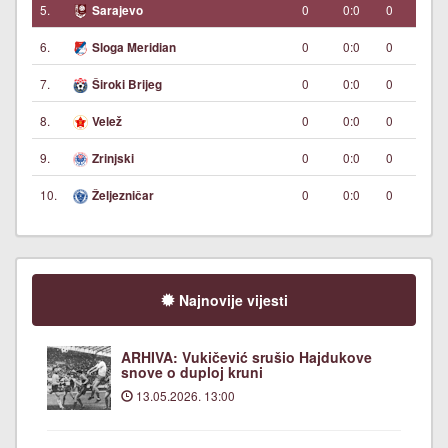
5.
0
0:0
0
Sarajevo
6.
0
0:0
0
Sloga Meridian
7.
0
0:0
0
Široki Brijeg
8.
0
0:0
0
Velež
9.
0
0:0
0
Zrinjski
10.
0
0:0
0
Željezničar
Najnovije vijesti
ARHIVA: Vukičević srušio Hajdukove
snove o duploj kruni
13.05.2026. 13:00