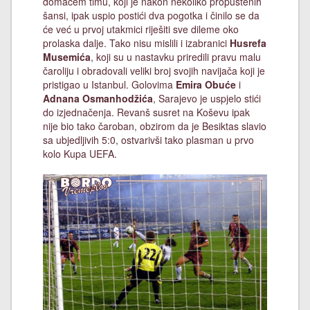
domaćem timu, koji je nakon nekoliko propuštenih
šansi, ipak uspio postići dva pogotka i činilo se da
će već u prvoj utakmici riješiti sve dileme oko
prolaska dalje. Tako nisu mislili i izabranici
Husrefa
Musemića
, koji su u nastavku priredili pravu malu
čaroliju i obradovali veliki broj svojih navijača koji je
pristigao u Istanbul. Golovima
Emira Obuće
i
Adnana Osmanhodžića
, Sarajevo je uspjelo stići
do izjednačenja. Revanš susret na Koševu ipak
nije bio tako čaroban, obzirom da je Besiktas slavio
sa ubjedljivih 5:0, ostvarivši tako plasman u prvo
kolo Kupa UEFA.