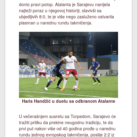
donio pravi potop. Atalanta je Sarajevu nanijela
najteži poraz u njegovoj historiji, slavivši sa
ubjedljivih 8:0, te je više nego zasluženo ostvarila
plasman u narednu rundu takmičenja.
Haris Handžić u duelu sa odbranom Atalante
U večerašnjem susretu sa Torpedom, Sarajevo će
tražiti priliku da prekine neugodnu tradiciju, te da
prvi put nakon više od 40 godina prođe u narednu
rundu jednog evropskog takmičenja, poslije 2:2 iz