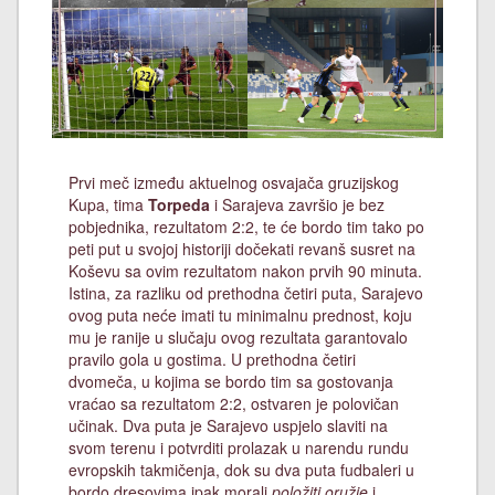
Prvi meč između aktuelnog osvajača gruzijskog
Kupa, tima
Torpeda
i Sarajeva završio je bez
pobjednika, rezultatom 2:2, te će bordo tim tako po
peti put u svojoj historiji dočekati revanš susret na
Koševu sa ovim rezultatom nakon prvih 90 minuta.
Istina, za razliku od prethodna četiri puta, Sarajevo
ovog puta neće imati tu minimalnu prednost, koju
mu je ranije u slučaju ovog rezultata garantovalo
pravilo gola u gostima. U prethodna četiri
dvomeča, u kojima se bordo tim sa gostovanja
vraćao sa rezultatom 2:2, ostvaren je polovičan
učinak. Dva puta je Sarajevo uspjelo slaviti na
svom terenu i potvrditi prolazak u narendu rundu
evropskih takmičenja, dok su dva puta fudbaleri u
bordo dresovima ipak morali
položiti oružje
i