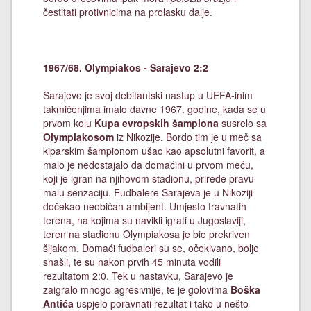
čestitati protivnicima na prolasku dalje.
1967/68. Olympiakos - Sarajevo 2:2
Sarajevo je svoj debitantski nastup u UEFA-inim
takmičenjima imalo davne 1967. godine, kada se u
prvom kolu
Kupa evropskih šampiona
susrelo sa
Olympiakosom
iz Nikozije. Bordo tim je u meč sa
kiparskim šampionom ušao kao apsolutni favorit, a
malo je nedostajalo da domaćini u prvom meču,
koji je igran na njihovom stadionu, prirede pravu
malu senzaciju. Fudbalere Sarajeva je u Nikoziji
dočekao neobičan ambijent. Umjesto travnatih
terena, na kojima su navikli igrati u Jugoslaviji,
teren na stadionu Olympiakosa je bio prekriven
šljakom. Domaći fudbaleri su se, očekivano, bolje
snašli, te su nakon prvih 45 minuta vodili
rezultatom 2:0. Tek u nastavku, Sarajevo je
zaigralo mnogo agresivnije, te je golovima
Boška
Antića
uspjelo poravnati rezultat i tako u nešto