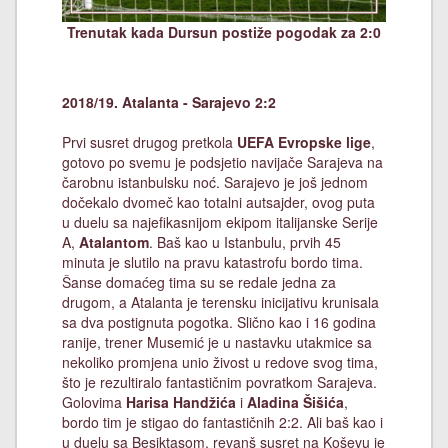
Trenutak kada Dursun postiže pogodak za 2:0
2018/19. Atalanta - Sarajevo 2:2
Prvi susret drugog pretkola
UEFA Evropske lige
,
gotovo po svemu je podsjetio navijače Sarajeva na
čarobnu istanbulsku noć. Sarajevo je još jednom
dočekalo dvomeč kao totalni autsajder, ovog puta
u duelu sa najefikasnijom ekipom italijanske Serije
A,
Atalantom
. Baš kao u Istanbulu, prvih 45
minuta je slutilo na pravu katastrofu bordo tima.
Šanse domaćeg tima su se redale jedna za
drugom, a Atalanta je terensku inicijativu krunisala
sa dva postignuta pogotka. Slično kao i 16 godina
ranije, trener Musemić je u nastavku utakmice sa
nekoliko promjena unio živost u redove svog tima,
što je rezultiralo fantastičnim povratkom Sarajeva.
Golovima
Harisa Handžića
i
Aladina Šišića
,
bordo tim je stigao do fantastičnih 2:2. Ali baš kao i
u duelu sa Besiktasom, revanš susret na Koševu je