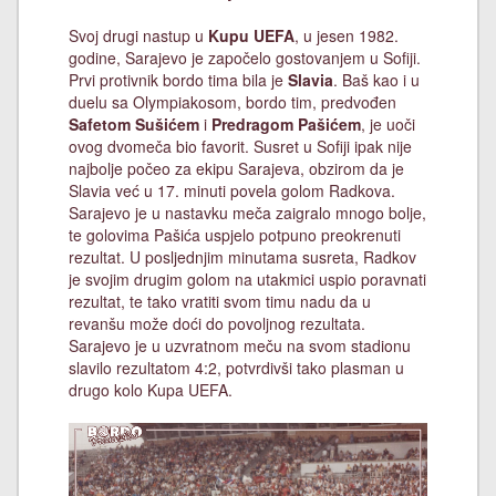
Svoj drugi nastup u
Kupu UEFA
, u jesen 1982.
godine, Sarajevo je započelo gostovanjem u Sofiji.
Prvi protivnik bordo tima bila je
Slavia
. Baš kao i u
duelu sa Olympiakosom, bordo tim, predvođen
Safetom Sušićem
i
Predragom Pašićem
, je uoči
ovog dvomeča bio favorit. Susret u Sofiji ipak nije
najbolje počeo za ekipu Sarajeva, obzirom da je
Slavia već u 17. minuti povela golom Radkova.
Sarajevo je u nastavku meča zaigralo mnogo bolje,
te golovima Pašića uspjelo potpuno preokrenuti
rezultat. U posljednjim minutama susreta, Radkov
je svojim drugim golom na utakmici uspio poravnati
rezultat, te tako vratiti svom timu nadu da u
revanšu može doći do povoljnog rezultata.
Sarajevo je u uzvratnom meču na svom stadionu
slavilo rezultatom 4:2, potvrdivši tako plasman u
drugo kolo Kupa UEFA.