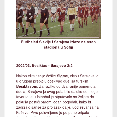
Fudbaleri Slavije i Sarajeva izlaze na teren
stadiona u Sofiji
2002/03. Besiktas - Sarajevo 2:2
Nakon eliminacije češke
Sigme
, ekipu Sarajeva je
u drugom pretkolu očekivao duel sa turskim
Besiktasom
. Za razliku od dva ranije pomenuta
duela, Sarajevo je ovog puta bilo daleko od uloge
favorita, a u Istanbul je otputovalo sa željom da
pokuša postići barem jedan pogodak, kako bi
zadržalo šanse za prolazak dalje, uoči revanša na
Koševu. Prvo poluvrijeme je potpuno pripalo